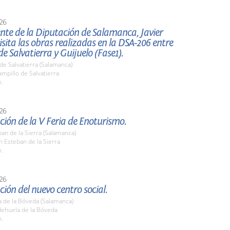
26
ente de la Diputación de Salamanca, Javier
 visita las obras realizadas en la DSA-206 entre
de Salvatierra y Guijuelo (Fase1).
de Salvatierra (Salamanca)
mpillo de Salvatierra
h.
26
ión de la V Feria de Enoturismo.
an de la Sierra (Salamanca)
n Esteban de la Sierra
h.
26
ión del nuevo centro social.
a de la Bóveda (Salamanca)
dehuela de la Bóveda
h.