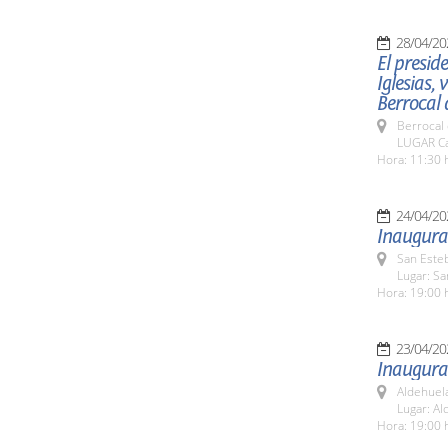
28/04/20
El presid
Iglesias,
Berrocal 
Berrocal 
LUGAR Ca
Hora: 11:30 
24/04/20
Inaugurac
San Esteb
Lugar: Sa
Hora: 19:00 
23/04/20
Inaugurac
Aldehuel
Lugar: Al
Hora: 19:00 