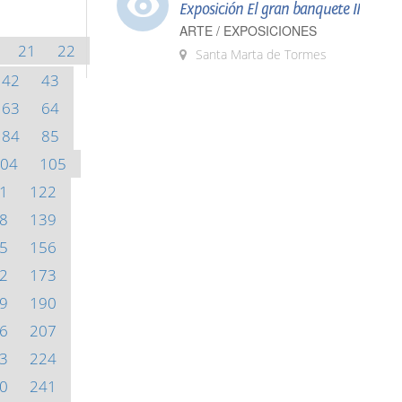
Exposición El gran banquete II
ARTE / EXPOSICIONES
21
22
Santa Marta de Tormes
42
43
63
64
84
85
04
105
1
122
8
139
5
156
2
173
9
190
6
207
3
224
0
241