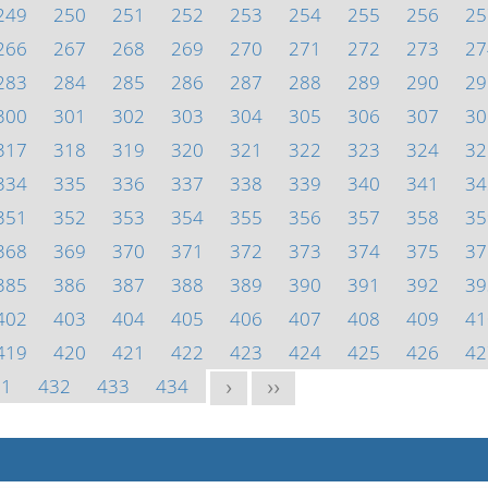
249
250
251
252
253
254
255
256
25
266
267
268
269
270
271
272
273
27
283
284
285
286
287
288
289
290
29
300
301
302
303
304
305
306
307
30
317
318
319
320
321
322
323
324
32
334
335
336
337
338
339
340
341
34
351
352
353
354
355
356
357
358
35
368
369
370
371
372
373
374
375
37
385
386
387
388
389
390
391
392
39
402
403
404
405
406
407
408
409
41
419
420
421
422
423
424
425
426
42
31
432
433
434
>
>>