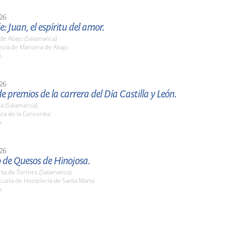
26
e: Juan, el espíritu del amor.
de Abajo (Salamanca)
lesia de Mancera de Abajo
h.
26
e premios de la carrera del Día Castilla y León.
a (Salamanca)
aza de la Concordia
h.
26
 de Quesos de Hinojosa.
rta de Tormes (Salamanca)
cuela de Hostelería de Santa Marta
h.