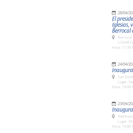
28/04/20
El presid
Iglesias,
Berrocal 
Berrocal 
LUGAR Ca
Hora: 11:30 
24/04/20
Inaugurac
San Esteb
Lugar: Sa
Hora: 19:00 
23/04/20
Inaugurac
Aldehuel
Lugar: Al
Hora: 19:00 