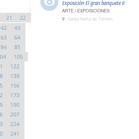
Exposición El gran banquete II
ARTE / EXPOSICIONES
21
22
Santa Marta de Tormes
42
43
63
64
84
85
04
105
1
122
8
139
5
156
2
173
9
190
6
207
3
224
0
241