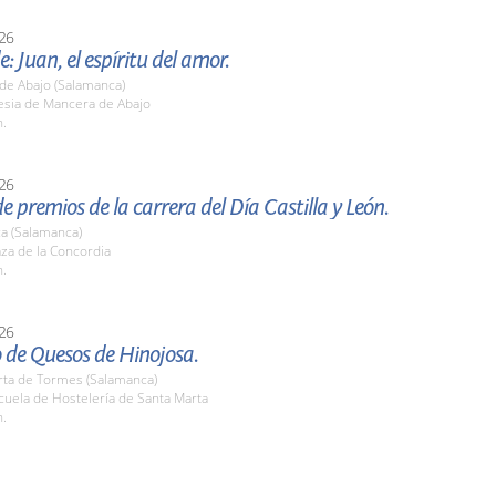
26
e: Juan, el espíritu del amor.
de Abajo (Salamanca)
lesia de Mancera de Abajo
h.
26
e premios de la carrera del Día Castilla y León.
a (Salamanca)
aza de la Concordia
h.
26
 de Quesos de Hinojosa.
rta de Tormes (Salamanca)
cuela de Hostelería de Santa Marta
h.