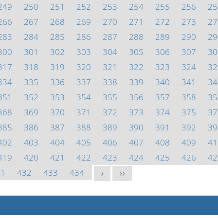
249
250
251
252
253
254
255
256
25
266
267
268
269
270
271
272
273
27
283
284
285
286
287
288
289
290
29
300
301
302
303
304
305
306
307
30
317
318
319
320
321
322
323
324
32
334
335
336
337
338
339
340
341
34
351
352
353
354
355
356
357
358
35
368
369
370
371
372
373
374
375
37
385
386
387
388
389
390
391
392
39
402
403
404
405
406
407
408
409
41
419
420
421
422
423
424
425
426
42
31
432
433
434
>
>>