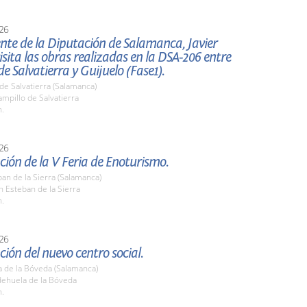
26
ente de la Diputación de Salamanca, Javier
 visita las obras realizadas en la DSA-206 entre
de Salvatierra y Guijuelo (Fase1).
de Salvatierra (Salamanca)
mpillo de Salvatierra
h.
26
ión de la V Feria de Enoturismo.
an de la Sierra (Salamanca)
n Esteban de la Sierra
h.
26
ión del nuevo centro social.
a de la Bóveda (Salamanca)
dehuela de la Bóveda
h.