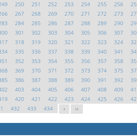
249
250
251
252
253
254
255
256
25
266
267
268
269
270
271
272
273
27
283
284
285
286
287
288
289
290
29
300
301
302
303
304
305
306
307
30
317
318
319
320
321
322
323
324
32
334
335
336
337
338
339
340
341
34
351
352
353
354
355
356
357
358
35
368
369
370
371
372
373
374
375
37
385
386
387
388
389
390
391
392
39
402
403
404
405
406
407
408
409
41
419
420
421
422
423
424
425
426
42
31
432
433
434
>
>>