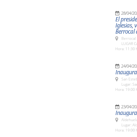
28/04/20
El presid
Iglesias,
Berrocal 
Berrocal 
LUGAR Ca
Hora: 11:30 
24/04/20
Inaugurac
San Esteb
Lugar: Sa
Hora: 19:00 
23/04/20
Inaugurac
Aldehuel
Lugar: Al
Hora: 19:00 