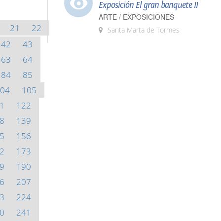
Exposición El gran banquete II
ARTE / EXPOSICIONES
21
22
Santa Marta de Tormes
42
43
63
64
84
85
04
105
1
122
8
139
5
156
2
173
9
190
6
207
3
224
0
241