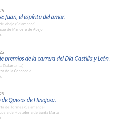
26
e: Juan, el espíritu del amor.
de Abajo (Salamanca)
lesia de Mancera de Abajo
h.
26
e premios de la carrera del Día Castilla y León.
a (Salamanca)
aza de la Concordia
h.
26
 de Quesos de Hinojosa.
rta de Tormes (Salamanca)
cuela de Hostelería de Santa Marta
h.