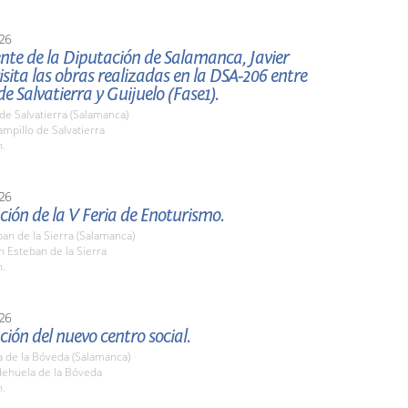
26
ente de la Diputación de Salamanca, Javier
 visita las obras realizadas en la DSA-206 entre
de Salvatierra y Guijuelo (Fase1).
de Salvatierra (Salamanca)
mpillo de Salvatierra
h.
26
ión de la V Feria de Enoturismo.
an de la Sierra (Salamanca)
n Esteban de la Sierra
h.
26
ión del nuevo centro social.
a de la Bóveda (Salamanca)
dehuela de la Bóveda
h.