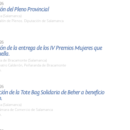
26
ón del Pleno Provincial
a (Salamanca)
lón de Plenos. Diputación de Salamanca
26
ón de la entrega de los IV Premios Mujeres que
ella.
a de Bracamonte (Salamanca)
atro Calderón, Peñaranda de Bracamonte
h.
26
ión de la Tote Bag Solidaria de Beher a beneficio
.
a (Salamanca)
mara de Comercio de Salamanca
h.