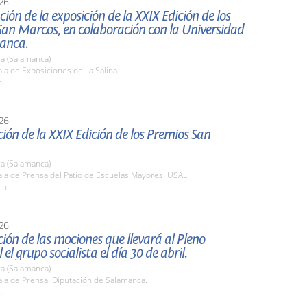
26
ión de la exposición de la XXIX Edición de los
San Marcos, en colaboración con la Universidad
anca.
a (Salamanca)
la de Exposiciones de La Salina
h.
26
ión de la XXIX Edición de los Premios San
a (Salamanca)
la de Prensa del Patio de Escuelas Mayores. USAL.
 h.
26
ión de las mociones que llevará al Pleno
 el grupo socialista el día 30 de abril.
a (Salamanca)
la de Prensa. Diputación de Salamanca.
h.