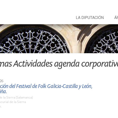
LA DIPUTACIÓN
Á
mas Actividades agenda corporativ
26
ión del Festival de Folk Galicia-Castilla y León,
iña.
de la Sierra (Salamanca)
urial de la Sierra
h.