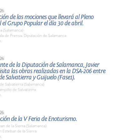
26
ión de las mociones que llevará al Pleno
l el Grupo Popular el día 30 de abril.
a (Salamanca)
la de Prensa. Diputación de Salamanca
h.
26
ente de la Diputación de Salamanca, Javier
 visita las obras realizadas en la DSA-206 entre
de Salvatierra y Guijuelo (Fase1).
de Salvatierra (Salamanca)
mpillo de Salvatierra
h.
26
ión de la V Feria de Enoturismo.
an de la Sierra (Salamanca)
n Esteban de la Sierra
h.