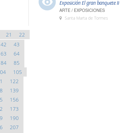
Exposición El gran banquete II
ARTE / EXPOSICIONES
Santa Marta de Tormes
21
22
42
43
63
64
84
85
04
105
1
122
8
139
5
156
2
173
9
190
6
207