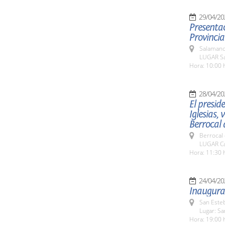
29/04/20
Presentac
Provincia
Salamanc
LUGAR Sa
Hora: 10:00 
28/04/20
El presid
Iglesias,
Berrocal 
Berrocal 
LUGAR Ca
Hora: 11:30 
24/04/20
Inaugurac
San Esteb
Lugar: Sa
Hora: 19:00 