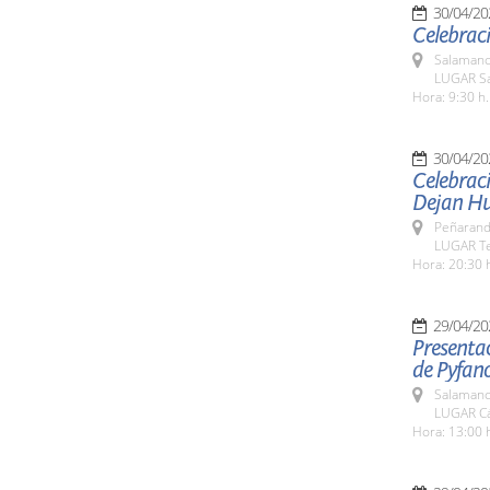
30/04/20
Celebraci
Salamanc
LUGAR Sa
Hora: 9:30 h.
30/04/20
Celebraci
Dejan Hu
Peñarand
LUGAR Te
Hora: 20:30 
29/04/20
Presentac
de Pyfano
Salamanc
LUGAR Cá
Hora: 13:00 