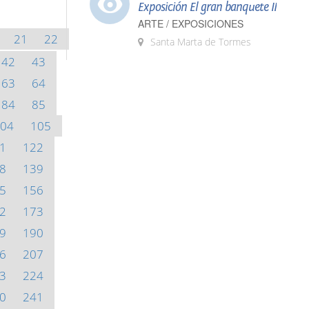
Exposición El gran banquete II
ARTE / EXPOSICIONES
21
22
Santa Marta de Tormes
42
43
63
64
84
85
04
105
1
122
8
139
5
156
2
173
9
190
6
207
3
224
0
241