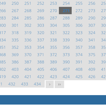
249
250
251
252
253
254
255
256
25
266
267
268
269
270
271
272
273
27
283
284
285
286
287
288
289
290
29
300
301
302
303
304
305
306
307
30
317
318
319
320
321
322
323
324
32
334
335
336
337
338
339
340
341
34
351
352
353
354
355
356
357
358
35
368
369
370
371
372
373
374
375
37
385
386
387
388
389
390
391
392
39
402
403
404
405
406
407
408
409
41
419
420
421
422
423
424
425
426
42
31
432
433
434
>
>>