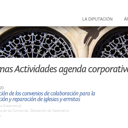
LA DIPUTACIÓN
Á
mas Actividades agenda corporativ
20
ión de los convenios de colaboración para la
ión y reparación de iglesias y ermitas
a (Salamanca)
la de las Comarcas. Diputación de Salamanca
h.