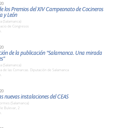
20
de los Premios del XIV Campeonato de Cocineros
la y León
a (Salamanca)
lacio de Congresos
h.
20
ción de la publicación "Salamanca. Una mirada
es"
a (Salamanca)
la de las Comarcas. Diputación de Salamanca
h.
20
las nuevas instalaciones del CEAS
Tormes (Salamanca)
lle Bulevar, 2
h.