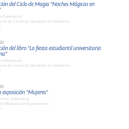
ción del Ciclo de Magia "Noches Mágicas en
"
a (Salamanca)
la de las Comarcas. Diputación de Salamanca
h.
20
ión del libro "La fiesta estudiantil universitaria
na"
a (Salamanca)
la de las Comarcas. Diputación de Salamanca
h.
20
la exposición "Mujeres"
Tormes (Salamanca)
lón Multiusos del Ayuntamiento
h.