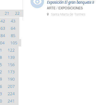
Exposición El gran banquete II
ARTE / EXPOSICIONES
21
22
Santa Marta de Tormes
42
43
63
64
84
85
04
105
1
122
8
139
5
156
2
173
9
190
6
207
3
224
0
241