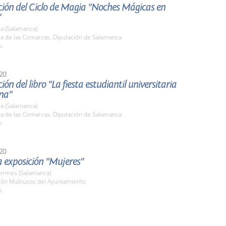
ción del Ciclo de Magia "Noches Mágicas en
"
a (Salamanca)
la de las Comarcas. Diputación de Salamanca
h.
20
ión del libro "La fiesta estudiantil universitaria
na"
a (Salamanca)
la de las Comarcas. Diputación de Salamanca
h.
20
la exposición "Mujeres"
Tormes (Salamanca)
lón Multiusos del Ayuntamiento
h.