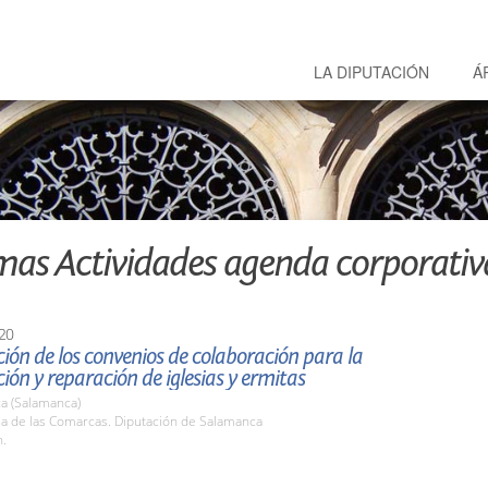
LA DIPUTACIÓN
Á
mas Actividades agenda corporativ
20
ión de los convenios de colaboración para la
ión y reparación de iglesias y ermitas
a (Salamanca)
la de las Comarcas. Diputación de Salamanca
h.