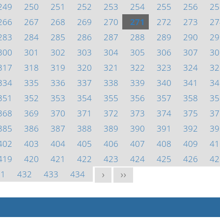
249
250
251
252
253
254
255
256
25
266
267
268
269
270
271
272
273
27
283
284
285
286
287
288
289
290
29
300
301
302
303
304
305
306
307
30
317
318
319
320
321
322
323
324
32
334
335
336
337
338
339
340
341
34
351
352
353
354
355
356
357
358
35
368
369
370
371
372
373
374
375
37
385
386
387
388
389
390
391
392
39
402
403
404
405
406
407
408
409
41
419
420
421
422
423
424
425
426
42
31
432
433
434
>
>>