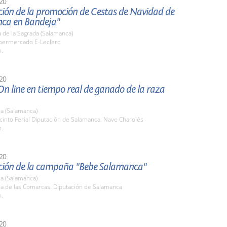
20
ción de la promoción de Cestas de Navidad de
ca en Bandeja"
 de la Sagrada (Salamanca)
ipermercado E-Leclerc
h.
20
n line en tiempo real de ganado de la raza
a (Salamanca)
cinto Ferial Diputación de Salamanca. Nave Charolés
h.
20
ción de la campaña "Bebe Salamanca"
a (Salamanca)
la de las Comarcas. Diputación de Salamanca
h.
20