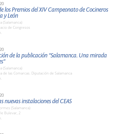
20
de los Premios del XIV Campeonato de Cocineros
la y León
a (Salamanca)
lacio de Congresos
h.
20
ción de la publicación "Salamanca. Una mirada
es"
a (Salamanca)
la de las Comarcas. Diputación de Salamanca
h.
20
las nuevas instalaciones del CEAS
Tormes (Salamanca)
lle Bulevar, 2
h.