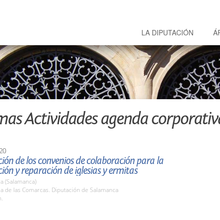
LA DIPUTACIÓN
Á
mas Actividades agenda corporativ
20
ión de los convenios de colaboración para la
ión y reparación de iglesias y ermitas
a (Salamanca)
la de las Comarcas. Diputación de Salamanca
h.