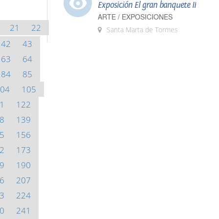
Exposición El gran banquete II
ARTE / EXPOSICIONES
21
22
Santa Marta de Tormes
42
43
63
64
84
85
04
105
1
122
8
139
5
156
2
173
9
190
6
207
3
224
0
241