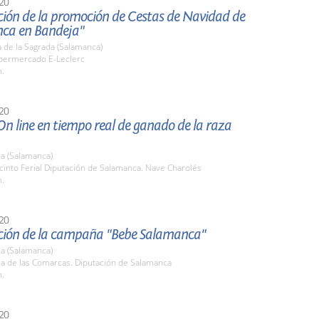
20
ción de la promoción de Cestas de Navidad de
ca en Bandeja"
 de la Sagrada (Salamanca)
ipermercado E-Leclerc
h.
20
n line en tiempo real de ganado de la raza
a (Salamanca)
cinto Ferial Diputación de Salamanca. Nave Charolés
h.
20
ción de la campaña "Bebe Salamanca"
a (Salamanca)
la de las Comarcas. Diputación de Salamanca
h.
20