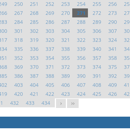
249
250
251
252
253
254
255
256
25
266
267
268
269
270
271
272
273
27
283
284
285
286
287
288
289
290
29
300
301
302
303
304
305
306
307
30
317
318
319
320
321
322
323
324
32
334
335
336
337
338
339
340
341
34
351
352
353
354
355
356
357
358
35
368
369
370
371
372
373
374
375
37
385
386
387
388
389
390
391
392
39
402
403
404
405
406
407
408
409
41
419
420
421
422
423
424
425
426
42
31
432
433
434
>
>>