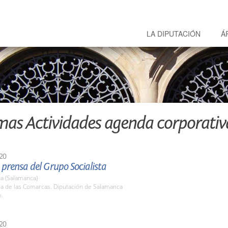
LA DIPUTACIÓN
Á
mas Actividades agenda corporativ
20
prensa del Grupo Socialista
a (Salamanca)
la de las Comarcas. Diputación de Salamanca
h.
20