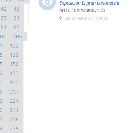
Exposición El gran banquete II
42
43
ARTE / EXPOSICIONES
63
64
Santa Marta de Tormes
84
85
04
105
1
122
8
139
5
156
2
173
9
190
6
207
3
224
0
241
7
258
4
275