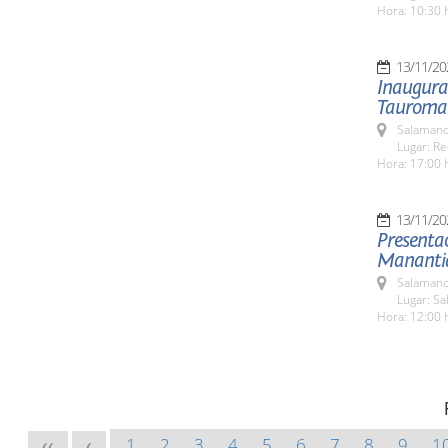
Hora: 10:30 
13/11/20
Inaugurac
Tauroma
Salamanc
Lugar: Re
Hora: 17:00 
13/11/20
Presentac
Manantial
Salamanc
Lugar: Sa
Hora: 12:00 
1
2
3
4
5
6
7
8
9
1
<<
<