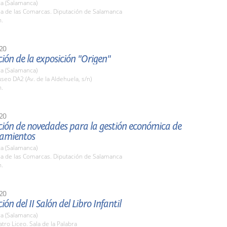
a (Salamanca)
la de las Comarcas. Diputación de Salamanca
h.
20
ión de la exposición "Origen"
a (Salamanca)
seo DA2 (Av. de la Aldehuela, s/n)
h.
20
ción de novedades para la gestión económica de
tamientos
a (Salamanca)
la de las Comarcas. Diputación de Salamanca
h.
20
ón del II Salón del Libro Infantil
a (Salamanca)
atro Liceo. Sala de la Palabra