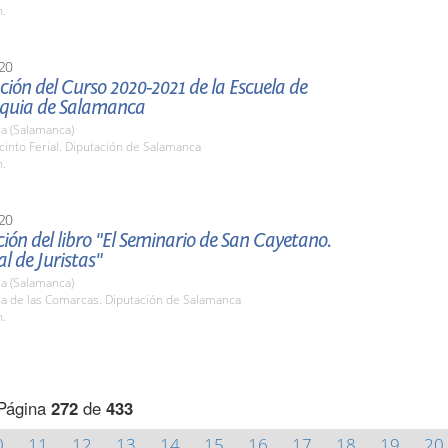
h.
20
ión del Curso 2020-2021 de la Escuela de
quia de Salamanca
a (Salamanca)
cinto Ferial. Diputación de Salamanca
h.
20
ión del libro "El Seminario de San Cayetano.
 de Juristas"
a (Salamanca)
la de las Comarcas. Diputación de Salamanca
h.
Página
272
de
433
0
11
12
13
14
15
16
17
18
19
20