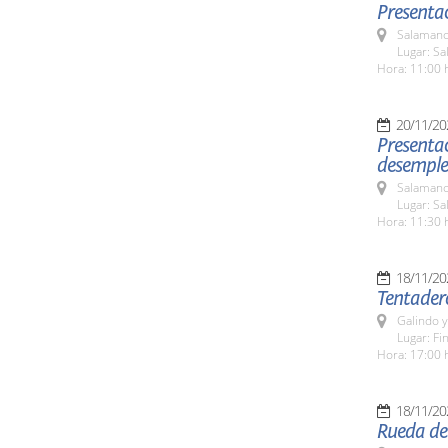
Presentac
Salamanc
Lugar: Sa
Hora: 11:00 
20/11/20
Presentac
desemple
Salamanc
Lugar: Sa
Hora: 11:30 
18/11/20
Tentader
Galindo 
Lugar: Fi
Hora: 17:00 
18/11/20
Rueda de 