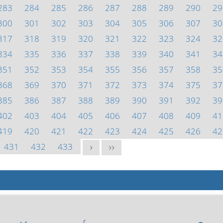
283
284
285
286
287
288
289
290
29
300
301
302
303
304
305
306
307
30
317
318
319
320
321
322
323
324
32
334
335
336
337
338
339
340
341
34
351
352
353
354
355
356
357
358
35
368
369
370
371
372
373
374
375
37
385
386
387
388
389
390
391
392
39
402
403
404
405
406
407
408
409
41
419
420
421
422
423
424
425
426
42
431
432
433
>
>>