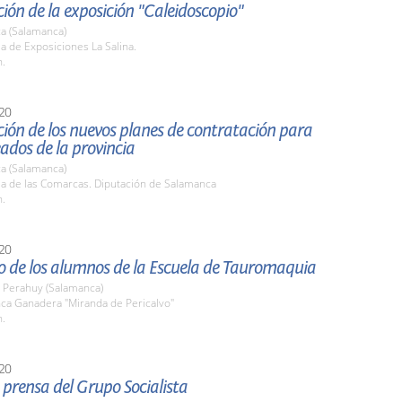
ión de la exposición "Caleidoscopio"
a (Salamanca)
la de Exposiciones La Salina.
h.
20
ión de los nuevos planes de contratación para
ados de la provincia
a (Salamanca)
la de las Comarcas. Diputación de Salamanca
h.
20
o de los alumnos de la Escuela de Tauromaquia
y Perahuy (Salamanca)
nca Ganadera "Miranda de Pericalvo"
h.
20
prensa del Grupo Socialista