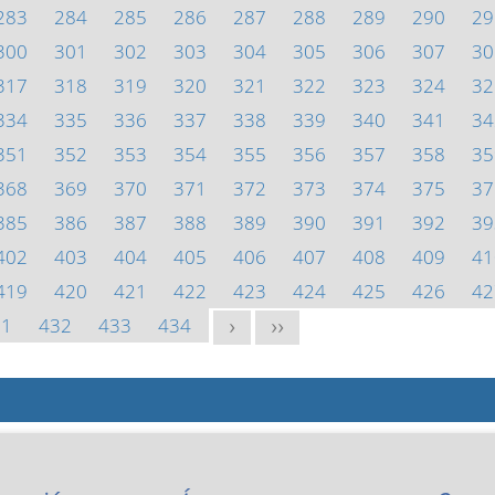
283
284
285
286
287
288
289
290
29
300
301
302
303
304
305
306
307
30
317
318
319
320
321
322
323
324
32
334
335
336
337
338
339
340
341
34
351
352
353
354
355
356
357
358
35
368
369
370
371
372
373
374
375
37
385
386
387
388
389
390
391
392
39
402
403
404
405
406
407
408
409
41
419
420
421
422
423
424
425
426
42
31
432
433
434
>
>>