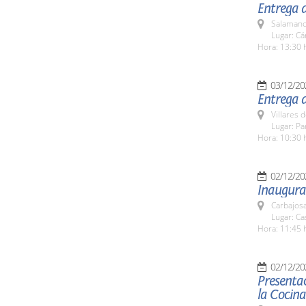
Entrega 
Salamanc
Lugar: C
Hora: 13:30 
03/12/20
Entrega d
Villares 
Lugar: Pa
Hora: 10:30 
02/12/20
Inaugurac
Carbajosa
Lugar: Ca
Hora: 11:45 
02/12/20
Presentac
la Cocina