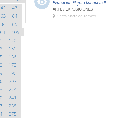
Exposición El gran banquete II
42
43
ARTE / EXPOSICIONES
63
64
Santa Marta de Tormes
84
85
04
105
1
122
8
139
5
156
2
173
9
190
6
207
3
224
0
241
7
258
4
275