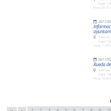
Lugar: Sa
Hora: 09:30 
26/11/20
Informac
ayuntami
Salamanc
Lugar: Sa
Hora: 11:00 
26/11/20
Rueda de 
Salamanc
Lugar: Sa
Hora: 10:30 
1
2
3
4
5
6
7
8
9
1
<<
<