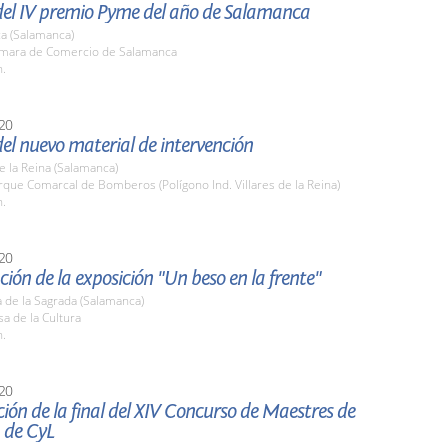
del IV premio Pyme del año de Salamanca
a (Salamanca)
ámara de Comercio de Salamanca
h.
20
el nuevo material de intervención
de la Reina (Salamanca)
rque Comarcal de Bomberos (Polígono Ind. Villares de la Reina)
h.
20
ión de la exposición "Un beso en la frente"
 de la Sagrada (Salamanca)
sa de la Cultura
h.
20
ión de la final del XIV Concurso de Maestres de
 de CyL