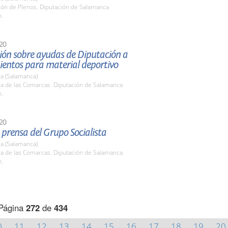
lón de Plenos. Diputación de Salamanca
h.
20
ión sobre ayudas de Diputación a
entos para material deportivo
a (Salamanca)
la de las Comarcas. Diputación de Salamanca
h.
20
prensa del Grupo Socialista
a (Salamanca)
la de las Comarcas. Diputación de Salamanca
h.
Página
272
de
434
0
11
12
13
14
15
16
17
18
19
20