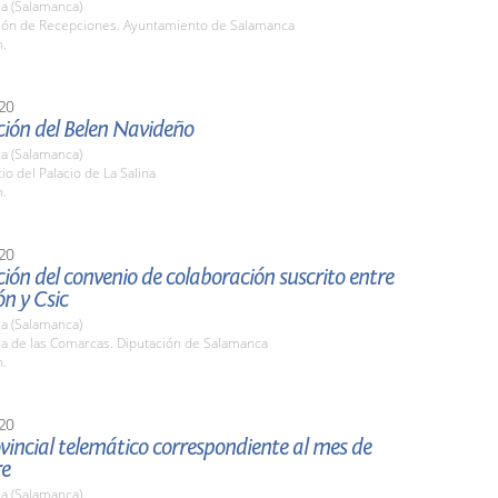
a (Salamanca)
alón de Recepciones. Ayuntamiento de Salamanca
h.
20
ción del Belen Navideño
a (Salamanca)
tio del Palacio de La Salina
h.
20
ión del convenio de colaboración suscrito entre
n y Csic
a (Salamanca)
la de las Comarcas. Diputación de Salamanca
h.
20
vincial telemático correspondiente al mes de
re
a (Salamanca)