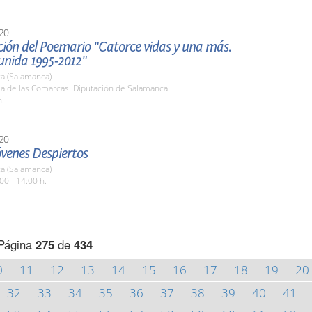
20
ción del Poemario "Catorce vidas y una más.
unida 1995-2012"
a (Salamanca)
la de las Comarcas. Diputación de Salamanca
h.
20
óvenes Despiertos
a (Salamanca)
00 - 14:00 h.
Página
275
de
434
0
11
12
13
14
15
16
17
18
19
20
32
33
34
35
36
37
38
39
40
41