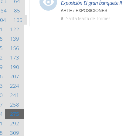
63
64
Exposición El gran banquete II
84
85
ARTE / EXPOSICIONES
Santa Marta de Tormes
04
105
1
122
8
139
5
156
2
173
9
190
6
207
3
224
0
241
7
258
4
275
1
292
8
309