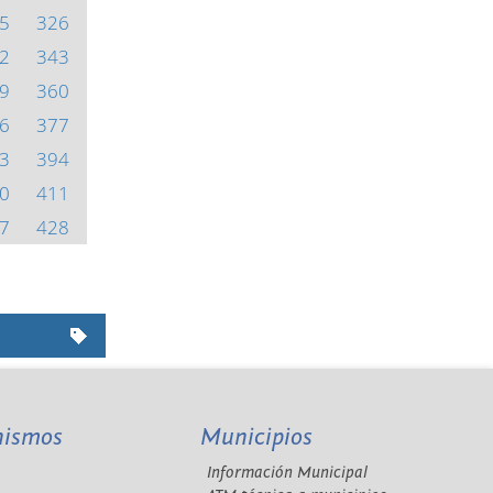
5
326
2
343
9
360
6
377
3
394
0
411
7
428
nismos
Municipios
Información Municipal