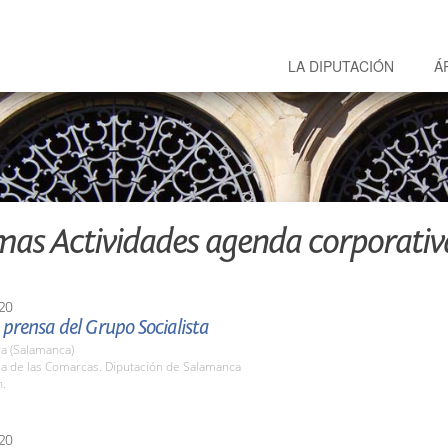
LA DIPUTACIÓN
Á
mas Actividades agenda corporativ
20
prensa del Grupo Socialista
a (Salamanca)
la de las Comarcas. Diputación de Salamanca
h.
20