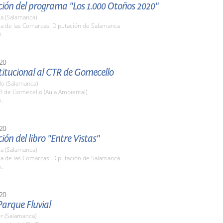
ción del programa "Los 1.000 Otoños 2020"
a (Salamanca)
la de las Comarcas. Diputación de Salamanca
h.
20
stitucional al CTR de Gomecello
o (Salamanca)
R de Gomecello (Aula Ambiental)
h.
20
ión del libro "Entre Vistas"
a (Salamanca)
la de las Comarcas. Diputación de Salamanca
h.
20
 Parque Fluvial
r (Salamanca)