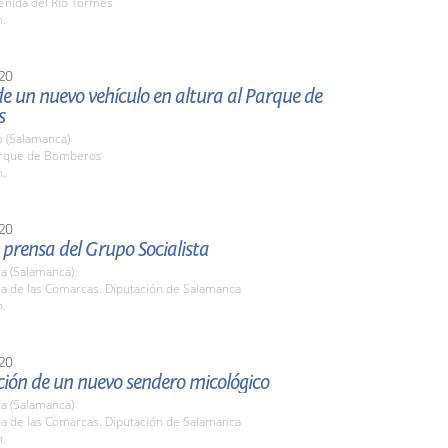
enida del Río Tormes
h.
20
e un nuevo vehículo en altura al Parque de
s
o (Salamanca)
arque de Bomberos
h.
20
prensa del Grupo Socialista
a (Salamanca)
la de las Comarcas. Diputación de Salamanca
h.
20
ción de un nuevo sendero micológico
a (Salamanca)
la de las Comarcas. Diputación de Salamanca
h.