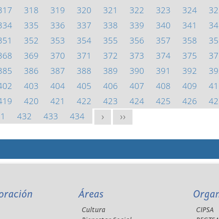
317
318
319
320
321
322
323
324
32
334
335
336
337
338
339
340
341
34
351
352
353
354
355
356
357
358
35
368
369
370
371
372
373
374
375
37
385
386
387
388
389
390
391
392
39
402
403
404
405
406
407
408
409
41
419
420
421
422
423
424
425
426
42
31
432
433
434
>
>>
oración
Áreas
Orga
Cultura
CIPSA