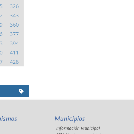
5
326
2
343
9
360
6
377
3
394
0
411
7
428
nismos
Municipios
Información Municipal