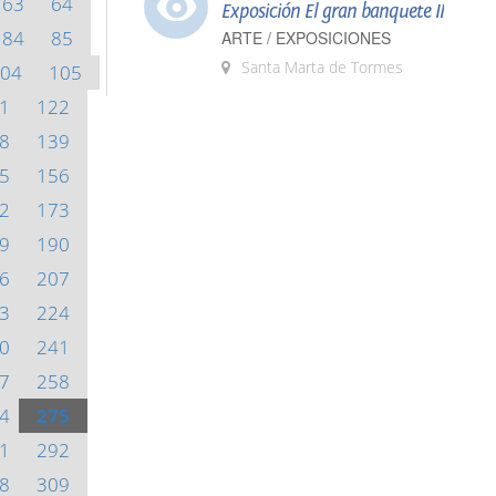
63
64
Exposición El gran banquete II
84
85
ARTE / EXPOSICIONES
Santa Marta de Tormes
04
105
1
122
8
139
5
156
2
173
9
190
6
207
3
224
0
241
7
258
4
275
1
292
8
309