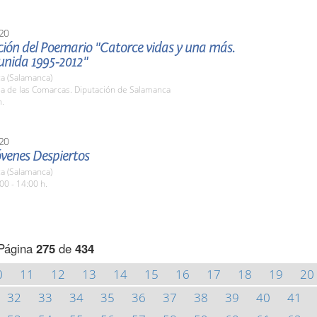
20
ción del Poemario "Catorce vidas y una más.
unida 1995-2012"
a (Salamanca)
la de las Comarcas. Diputación de Salamanca
h.
20
óvenes Despiertos
a (Salamanca)
00 - 14:00 h.
Página
275
de
434
0
11
12
13
14
15
16
17
18
19
20
32
33
34
35
36
37
38
39
40
41