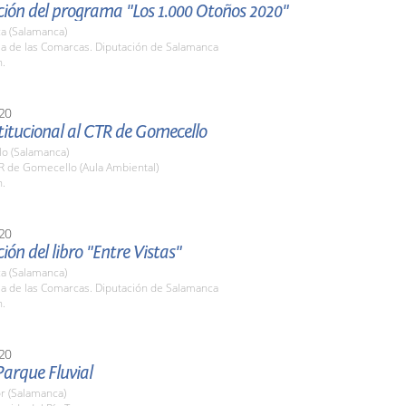
ción del programa "Los 1.000 Otoños 2020"
a (Salamanca)
la de las Comarcas. Diputación de Salamanca
h.
20
stitucional al CTR de Gomecello
o (Salamanca)
R de Gomecello (Aula Ambiental)
h.
20
ión del libro "Entre Vistas"
a (Salamanca)
la de las Comarcas. Diputación de Salamanca
h.
20
 Parque Fluvial
r (Salamanca)