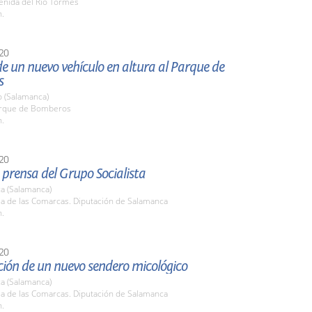
enida del Río Tormes
h.
20
e un nuevo vehículo en altura al Parque de
s
o (Salamanca)
arque de Bomberos
h.
20
prensa del Grupo Socialista
a (Salamanca)
la de las Comarcas. Diputación de Salamanca
h.
20
ción de un nuevo sendero micológico
a (Salamanca)
la de las Comarcas. Diputación de Salamanca
h.