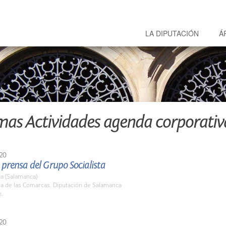
LA DIPUTACIÓN
Á
mas Actividades agenda corporativ
20
prensa del Grupo Socialista
a (Salamanca)
la de las Comarcas. Diputación de Salamanca
h.
20