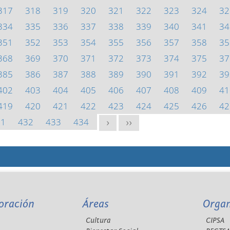
317
318
319
320
321
322
323
324
32
334
335
336
337
338
339
340
341
34
351
352
353
354
355
356
357
358
35
368
369
370
371
372
373
374
375
37
385
386
387
388
389
390
391
392
39
402
403
404
405
406
407
408
409
41
419
420
421
422
423
424
425
426
42
31
432
433
434
>
>>
oración
Áreas
Orga
Cultura
CIPSA