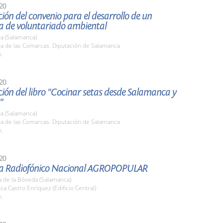
20
ión del convenio para el desarrollo de un
 de voluntariado ambiental
a (Salamanca)
la de las Comarcas. Diputación de Salamanca
h.
20
ión del libro "Cocinar setas desde Salamanca y
"
a (Salamanca)
la de las Comarcas. Diputación de Salamanca
h.
20
a Radiofónico Nacional AGROPOPULAR
a de la Bóveda (Salamanca)
nca Castro Enríquez (Edificio Central)
h.