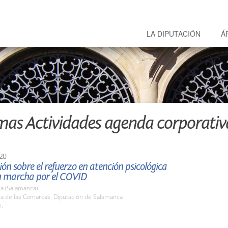
LA DIPUTACIÓN
Á
mas Actividades agenda corporativ
20
ón sobre el refuerzo en atención psicológica
n marcha por el COVID
a (Salamanca)
la de las Comarcas. Diputación de Salamanca
h.