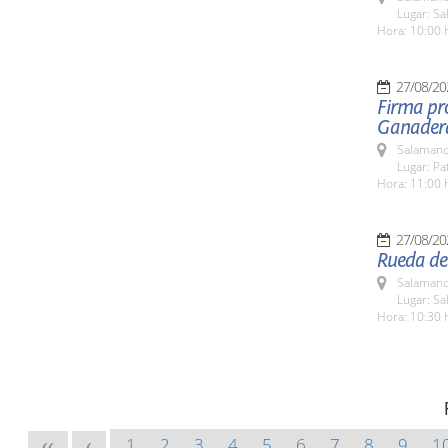
Lugar: Sa
Hora: 10:00 
27/08/20
Firma pro
Ganaderas
Salamanc
Lugar: Pa
Hora: 11:00 
27/08/20
Rueda de
Salamanc
Lugar: Sa
Hora: 10:30 
1
2
3
4
5
6
7
8
9
1
<<
<