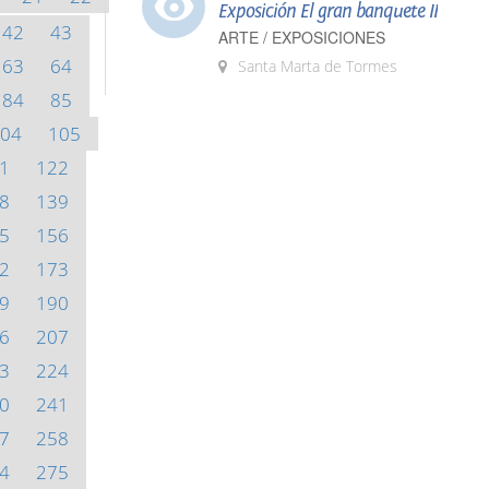
Exposición El gran banquete II
42
43
ARTE / EXPOSICIONES
63
64
Santa Marta de Tormes
84
85
04
105
1
122
8
139
5
156
2
173
9
190
6
207
3
224
0
241
7
258
4
275