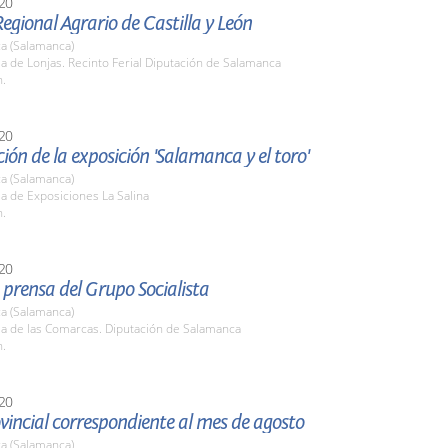
20
egional Agrario de Castilla y León
a (Salamanca)
la de Lonjas. Recinto Ferial Diputación de Salamanca
h.
20
ión de la exposición 'Salamanca y el toro'
a (Salamanca)
la de Exposiciones La Salina
h.
20
prensa del Grupo Socialista
a (Salamanca)
la de las Comarcas. Diputación de Salamanca
h.
20
vincial correspondiente al mes de agosto
a (Salamanca)