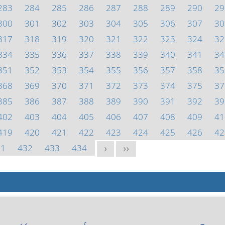
283
284
285
286
287
288
289
290
29
300
301
302
303
304
305
306
307
30
317
318
319
320
321
322
323
324
32
334
335
336
337
338
339
340
341
34
351
352
353
354
355
356
357
358
35
368
369
370
371
372
373
374
375
37
385
386
387
388
389
390
391
392
39
402
403
404
405
406
407
408
409
41
419
420
421
422
423
424
425
426
42
31
432
433
434
>
>>