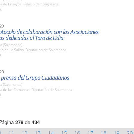
la de Ensayos. Palacio de Congresos
h.
20
tocolo de colaboración con las Asociaciones
 dedicadas al Toro de Lidia
a (Salamanca)
tio de La Salina. Diputación de Salamanca
h.
20
 prensa del Grupo Ciudadanos
a (Salamanca)
la de las Comarcas. Diputación de Salamanca
h.
Página
278
de
434
0
11
12
13
14
15
16
17
18
19
20