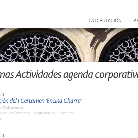
LA DIPUTACIÓN
Á
mas Actividades agenda corporativ
20
ión del I Certamen 'Encina Charra'
a (Salamanca)
la de las Comarcas. Diputación de Salamanca
h.
20