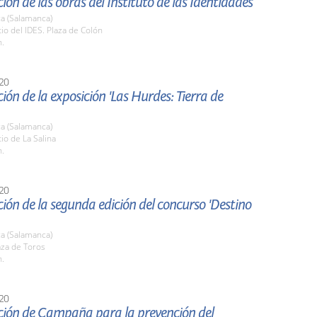
ión de las obras del Instituto de las Identidades
a (Salamanca)
tio del IDES. Plaza de Colón
h.
20
ión de la exposición 'Las Hurdes: Tierra de
a (Salamanca)
tio de La Salina
h.
20
ión de la segunda edición del concurso 'Destino
a (Salamanca)
aza de Toros
h.
20
ción de Campaña para la prevención del