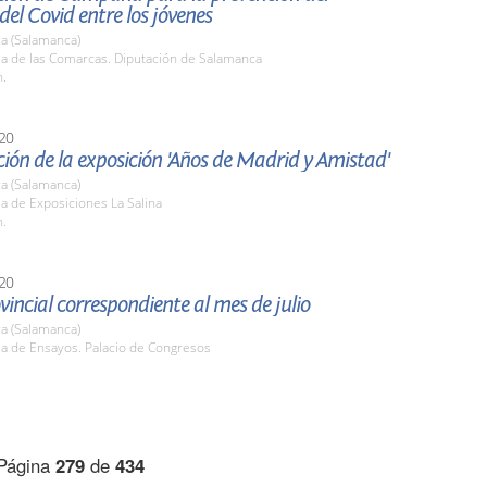
del Covid entre los jóvenes
a (Salamanca)
la de las Comarcas. Diputación de Salamanca
h.
20
ión de la exposición 'Años de Madrid y Amistad'
a (Salamanca)
la de Exposiciones La Salina
h.
20
vincial correspondiente al mes de julio
a (Salamanca)
la de Ensayos. Palacio de Congresos
Página
279
de
434