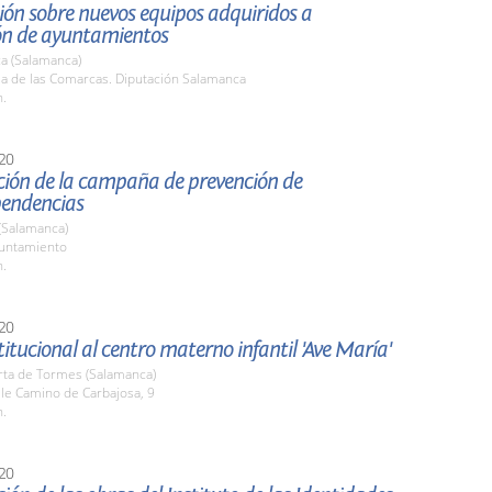
ón sobre nuevos equipos adquiridos a
ión de ayuntamientos
a (Salamanca)
la de las Comarcas. Diputación Salamanca
h.
20
ción de la campaña de prevención de
endencias
(Salamanca)
yuntamiento
h.
20
stitucional al centro materno infantil 'Ave María'
rta de Tormes (Salamanca)
lle Camino de Carbajosa, 9
h.
20