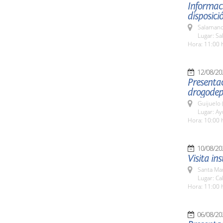
Informaci
disposic
Salamanc
Lugar: Sa
Hora: 11:00 
12/08/20
Presenta
drogodep
Guijuelo 
Lugar: A
Hora: 10:00 
10/08/20
Visita in
Santa Ma
Lugar: Ca
Hora: 11:00 
06/08/20