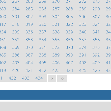
266
267
268
269
270
271
272
273
27
283
284
285
286
287
288
289
290
29
300
301
302
303
304
305
306
307
30
317
318
319
320
321
322
323
324
32
334
335
336
337
338
339
340
341
34
351
352
353
354
355
356
357
358
35
368
369
370
371
372
373
374
375
37
385
386
387
388
389
390
391
392
39
402
403
404
405
406
407
408
409
41
419
420
421
422
423
424
425
426
42
31
432
433
434
>
>>