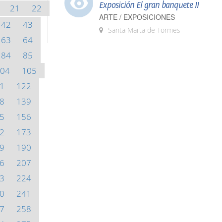
Exposición El gran banquete II
21
22
ARTE / EXPOSICIONES
42
43
Santa Marta de Tormes
63
64
84
85
04
105
1
122
8
139
5
156
2
173
9
190
6
207
3
224
0
241
7
258