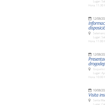
Lugar: Sa
Hora: 11:30 
12/08/20
Informaci
disposic
Salamanc
Lugar: Sa
Hora: 11:00 
12/08/20
Presenta
drogodep
Guijuelo 
Lugar: A
Hora: 10:00 
10/08/20
Visita in
Santa Ma
Lugar: Ca