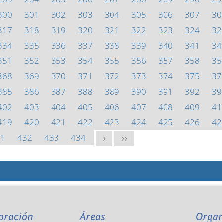
300
301
302
303
304
305
306
307
30
317
318
319
320
321
322
323
324
32
334
335
336
337
338
339
340
341
34
351
352
353
354
355
356
357
358
35
368
369
370
371
372
373
374
375
37
385
386
387
388
389
390
391
392
39
402
403
404
405
406
407
408
409
41
419
420
421
422
423
424
425
426
42
31
432
433
434
>
>>
oración
Áreas
Orga