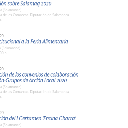
ión sobre Salamaq 2020
a (Salamanca)
la de las Comarcas. Diputación de Salamanca
h.
20
stitucional a la Feria Alimentaria
o (Salamanca)
00 h.
20
ión de los convenios de colaboración
ón-Grupos de Acción Local 2020
a (Salamanca)
la de las Comarcas. Diputación de Salamanca
h.
20
ión del I Certamen 'Encina Charra'
a (Salamanca)