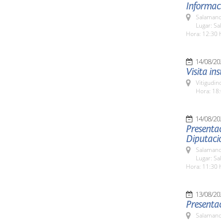
Informac
Salamanc
Lugar: Sa
Hora: 12:30 
14/08/20
Visita in
Vitigudin
Hora: 18:
14/08/20
Presentac
Diputaci
Salamanc
Lugar: Sa
Hora: 11:30 
13/08/20
Presentac
Salamanc