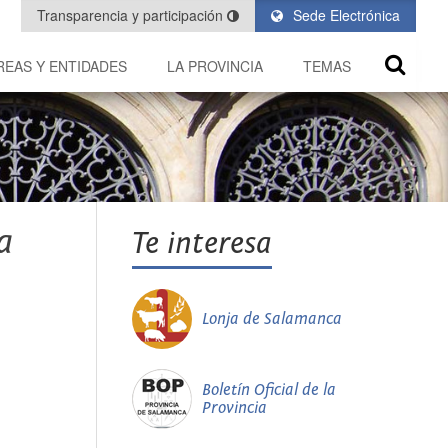
Transparencia y participación
Sede Electrónica
REAS Y ENTIDADES
LA PROVINCIA
TEMAS
a
Te interesa
Lonja de Salamanca
Boletín Oficial de la
Provincia