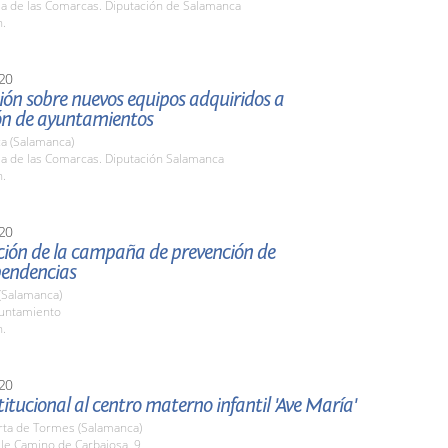
la de las Comarcas. Diputación de Salamanca
h.
20
ón sobre nuevos equipos adquiridos a
ión de ayuntamientos
a (Salamanca)
la de las Comarcas. Diputación Salamanca
h.
20
ción de la campaña de prevención de
endencias
(Salamanca)
yuntamiento
h.
20
stitucional al centro materno infantil 'Ave María'
rta de Tormes (Salamanca)
lle Camino de Carbajosa, 9