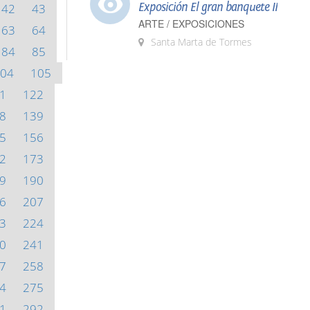
Exposición El gran banquete II
42
43
ARTE / EXPOSICIONES
63
64
Santa Marta de Tormes
84
85
04
105
1
122
8
139
5
156
2
173
9
190
6
207
3
224
0
241
7
258
4
275
1
292