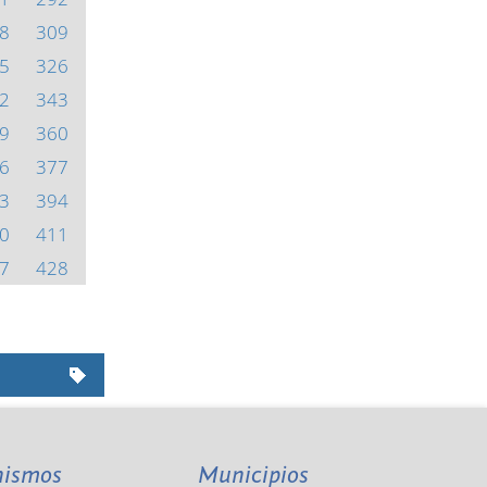
8
309
5
326
2
343
9
360
6
377
3
394
0
411
7
428
nismos
Municipios