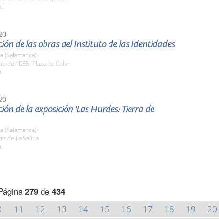
h.
20
ión de las obras del Instituto de las Identidades
a (Salamanca)
tio del IDES. Plaza de Colón
h.
20
ión de la exposición 'Las Hurdes: Tierra de
a (Salamanca)
tio de La Salina
h.
Página
279
de
434
0
11
12
13
14
15
16
17
18
19
20