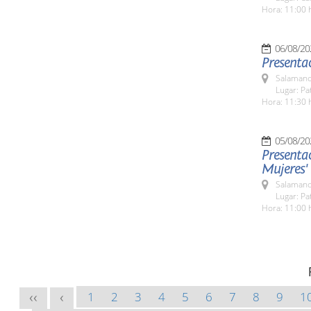
Hora: 11:00 
06/08/20
Presentac
Salamanc
Lugar: Pa
Hora: 11:30 
05/08/20
Presentac
Mujeres'
Salamanc
Lugar: Pa
Hora: 11:00 
1
2
3
4
5
6
7
8
9
1
<<
<