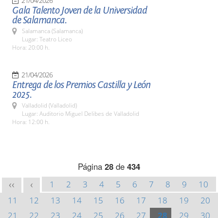
21/04/2026
Gala Talento Joven de la Universidad
de Salamanca.
Salamanca (Salamanca)
Lugar: Teatro Liceo
Hora: 20:00 h.
21/04/2026
Entrega de los Premios Castilla y León
2025.
Valladolid (Valladolid)
Lugar: Auditorio Miguel Delibes de Valladolid
Hora: 12:00 h.
Página
28
de
434
1
2
3
4
5
6
7
8
9
10
<<
<
11
12
13
14
15
16
17
18
19
20
21
22
23
24
25
26
27
28
29
30