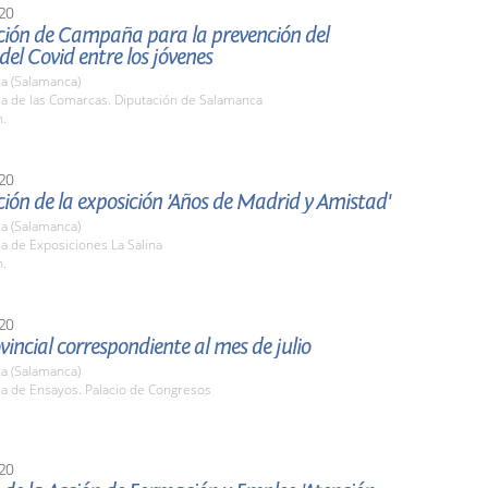
20
ción de Campaña para la prevención del
del Covid entre los jóvenes
a (Salamanca)
la de las Comarcas. Diputación de Salamanca
h.
20
ión de la exposición 'Años de Madrid y Amistad'
a (Salamanca)
la de Exposiciones La Salina
h.
20
vincial correspondiente al mes de julio
a (Salamanca)
la de Ensayos. Palacio de Congresos
20