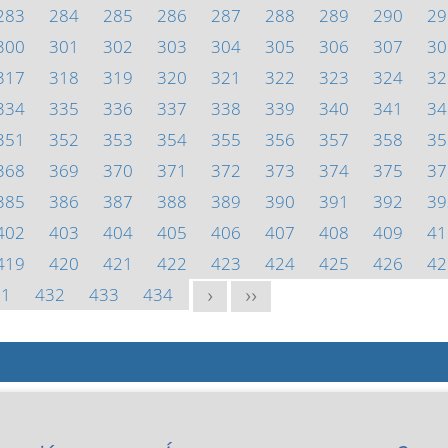
283
284
285
286
287
288
289
290
29
300
301
302
303
304
305
306
307
30
317
318
319
320
321
322
323
324
32
334
335
336
337
338
339
340
341
34
351
352
353
354
355
356
357
358
35
368
369
370
371
372
373
374
375
37
385
386
387
388
389
390
391
392
39
402
403
404
405
406
407
408
409
41
419
420
421
422
423
424
425
426
42
31
432
433
434
>
>>