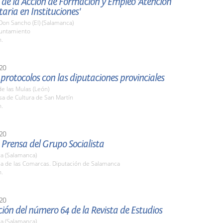
de la Acción de Formación y Empleo 'Atención
taria en Instituciones'
Don Sancho (El) (Salamanca)
yuntamiento
h.
20
protocolos con las diputaciones provinciales
de las Mulas (León)
sa de Cultura de San Martín
h.
20
Prensa del Grupo Socialista
a (Salamanca)
la de las Comarcas. Diputación de Salamanca
h.
20
ión del número 64 de la Revista de Estudios
a (Salamanca)