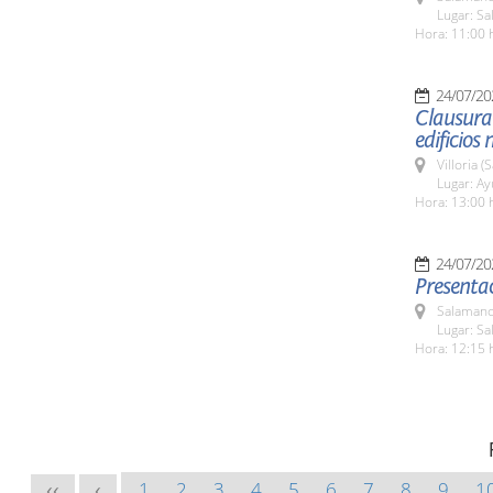
Lugar: Sa
Hora: 11:00 
24/07/20
Clausura
edificios
Villoria 
Lugar: A
Hora: 13:00 
24/07/20
Presentac
Salamanc
Lugar: Sa
Hora: 12:15 
1
2
3
4
5
6
7
8
9
1
<<
<