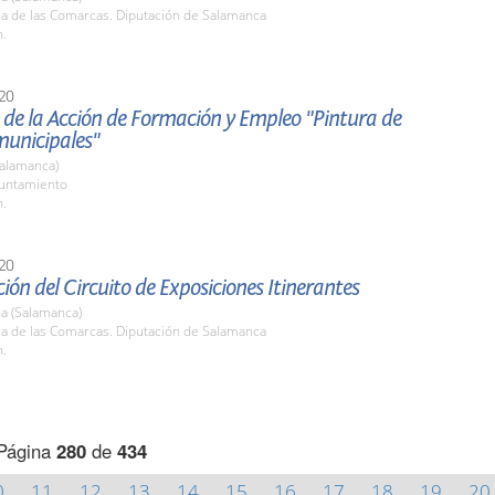
la de las Comarcas. Diputación de Salamanca
h.
20
 de la Acción de Formación y Empleo "Pintura de
 municipales"
(Salamanca)
yuntamiento
h.
20
ión del Circuito de Exposiciones Itinerantes
a (Salamanca)
la de las Comarcas. Diputación de Salamanca
h.
Página
280
de
434
0
11
12
13
14
15
16
17
18
19
20