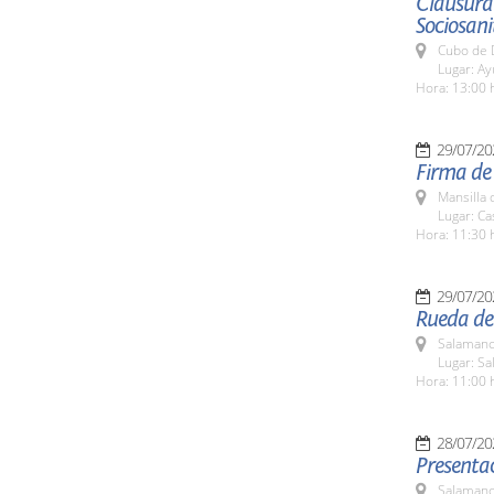
Clausura 
Sociosani
Cubo de 
Lugar: A
Hora: 13:00 
29/07/20
Firma de 
Mansilla 
Lugar: Ca
Hora: 11:30 
29/07/20
Rueda de 
Salamanc
Lugar: Sa
Hora: 11:00 
28/07/20
Presentac
Salamanc