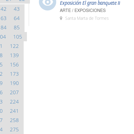
Exposición El gran banquete II
42
43
ARTE / EXPOSICIONES
63
64
Santa Marta de Tormes
84
85
04
105
1
122
8
139
5
156
2
173
9
190
6
207
3
224
0
241
7
258
4
275