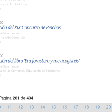
osteria Don Fadrique
h.
20
ión del XIX Concurso de Pinchos
a (Salamanca)
ámara de Comercio
h.
20
ión del libro 'Era forastero y me acogisteis'
a (Salamanca)
la de las Comarcas. Diputación de Salamanca
h.
Página
281
de
434
0
11
12
13
14
15
16
17
18
19
20