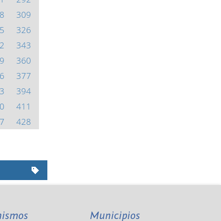
8
309
5
326
2
343
9
360
6
377
3
394
0
411
7
428
nismos
Municipios