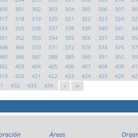
300
301
302
303
304
305
306
307
30
317
318
319
320
321
322
323
324
32
334
335
336
337
338
339
340
341
34
351
352
353
354
355
356
357
358
35
368
369
370
371
372
373
374
375
37
385
386
387
388
389
390
391
392
39
402
403
404
405
406
407
408
409
41
419
420
421
422
423
424
425
426
42
31
432
433
434
>
>>
oración
Áreas
Orga