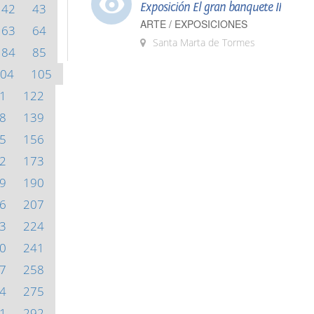
Exposición El gran banquete II
42
43
ARTE / EXPOSICIONES
63
64
Santa Marta de Tormes
84
85
04
105
1
122
8
139
5
156
2
173
9
190
6
207
3
224
0
241
7
258
4
275
1
292