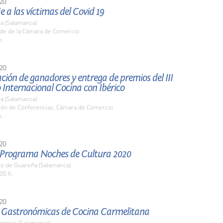
20
a las víctimas del Covid 19
a (Salamanca)
ede de la Cámara de Comercio
h.
20
ión de ganadores y entrega de premios del III
Internacional Cocina con Ibérico
a (Salamanca)
alón de Conferencias. Cámara de Comercio
h.
20
el Programa Noches de Cultura 2020
yo de Guareña (Salamanca)
00 h.
20
 Gastronómicas de Cocina Carmelitana
Tormes (Salamanca)