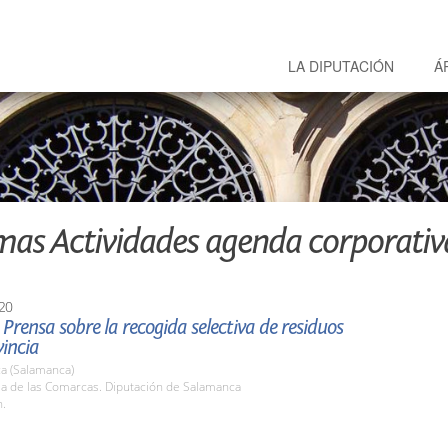
LA DIPUTACIÓN
Á
mas Actividades agenda corporativ
20
Prensa sobre la recogida selectiva de residuos
vincia
a (Salamanca)
la de las Comarcas. Diputación de Salamanca
h.