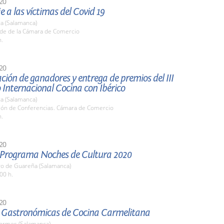
20
a las víctimas del Covid 19
a (Salamanca)
ede de la Cámara de Comercio
h.
20
ión de ganadores y entrega de premios del III
Internacional Cocina con Ibérico
a (Salamanca)
alón de Conferencias. Cámara de Comercio
h.
20
el Programa Noches de Cultura 2020
yo de Guareña (Salamanca)
00 h.
20
 Gastronómicas de Cocina Carmelitana
Tormes (Salamanca)