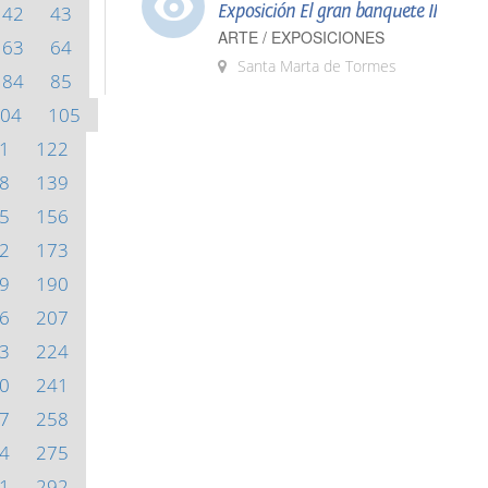
Exposición El gran banquete II
42
43
ARTE / EXPOSICIONES
63
64
Santa Marta de Tormes
84
85
04
105
1
122
8
139
5
156
2
173
9
190
6
207
3
224
0
241
7
258
4
275
1
292