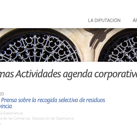
LA DIPUTACIÓN
Á
mas Actividades agenda corporativ
20
Prensa sobre la recogida selectiva de residuos
vincia
a (Salamanca)
la de las Comarcas. Diputación de Salamanca
h.