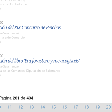
osteria Don Fadrique
h.
20
ión del XIX Concurso de Pinchos
a (Salamanca)
ámara de Comercio
h.
20
ión del libro 'Era forastero y me acogisteis'
a (Salamanca)
la de las Comarcas. Diputación de Salamanca
h.
Página
281
de
434
0
11
12
13
14
15
16
17
18
19
20