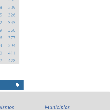
8
309
5
326
2
343
9
360
6
377
3
394
0
411
7
428
nismos
Municipios