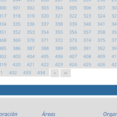
300
301
302
303
304
305
306
307
30
317
318
319
320
321
322
323
324
32
334
335
336
337
338
339
340
341
34
351
352
353
354
355
356
357
358
35
368
369
370
371
372
373
374
375
37
385
386
387
388
389
390
391
392
39
402
403
404
405
406
407
408
409
41
419
420
421
422
423
424
425
426
42
31
432
433
434
>
>>
oración
Áreas
Orga