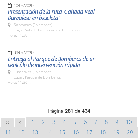
10/07/2020
Presentación de la ruta 'Cañada Real
Burgalesa en bicicleta'
Salamanca (Salamanca)
Lugar: Sala de las Comarcas. Diputación
Hora: 11:30 h.
09/07/2020
Entrega al Parque de Bomberos de un
vehículo de intervención rápida
Lumbrales (Salamanca)
Lugar: Parque de Bomberos
Hora: 11:30 h.
Página
281
de
434
1
2
3
4
5
6
7
8
9
10
<<
<
11
12
13
14
15
16
17
18
19
20