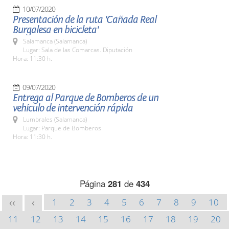
10/07/2020
Presentación de la ruta 'Cañada Real
Burgalesa en bicicleta'
Salamanca (Salamanca)
Lugar: Sala de las Comarcas. Diputación
Hora: 11:30 h.
09/07/2020
Entrega al Parque de Bomberos de un
vehículo de intervención rápida
Lumbrales (Salamanca)
Lugar: Parque de Bomberos
Hora: 11:30 h.
Página
281
de
434
1
2
3
4
5
6
7
8
9
10
<<
<
11
12
13
14
15
16
17
18
19
20