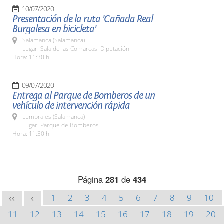
10/07/2020
Presentación de la ruta 'Cañada Real
Burgalesa en bicicleta'
Salamanca (Salamanca)
Lugar: Sala de las Comarcas. Diputación
Hora: 11:30 h.
09/07/2020
Entrega al Parque de Bomberos de un
vehículo de intervención rápida
Lumbrales (Salamanca)
Lugar: Parque de Bomberos
Hora: 11:30 h.
Página
281
de
434
1
2
3
4
5
6
7
8
9
10
<<
<
11
12
13
14
15
16
17
18
19
20