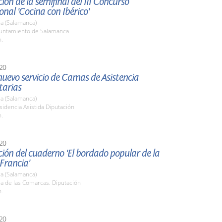
ión de la semifinal del III Concurso
onal 'Cocina con Ibérico'
a (Salamanca)
yuntamiento de Salamanca
h.
20
 nuevo servicio de Camas de Asistencia
tarias
a (Salamanca)
sidencia Asistida Diputación
h.
20
ión del cuaderno 'El bordado popular de la
 Francia'
a (Salamanca)
la de las Comarcas. Diputación
h.
20