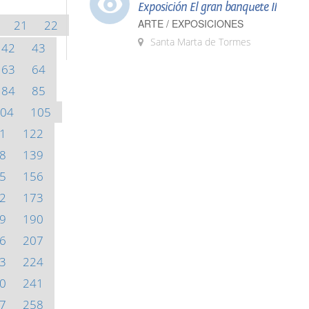
Exposición El gran banquete II
ARTE / EXPOSICIONES
21
22
Santa Marta de Tormes
42
43
63
64
84
85
04
105
1
122
8
139
5
156
2
173
9
190
6
207
3
224
0
241
7
258