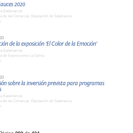
Cauces 2020
a (Salamanca)
la de las Comarcas. Diputación de Salamanca
h.
20
ión de la exposición 'El Color de la Emoción'
a (Salamanca)
la de Exposiciones La Salina
h.
20
ón sobre la inversión prevista para programas
s
a (Salamanca)
la de las Comarcas. Diputación de Salamanca
h.