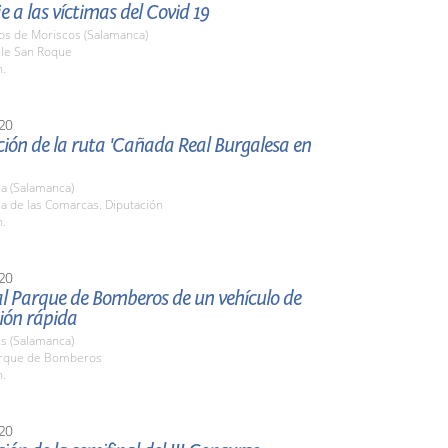
a las víctimas del Covid 19
nos de Moriscos (Salamanca)
lle San Roque
h.
20
ión de la ruta 'Cañada Real Burgalesa en
a (Salamanca)
la de las Comarcas. Diputación
h.
20
al Parque de Bomberos de un vehículo de
ión rápida
s (Salamanca)
arque de Bomberos
h.
20