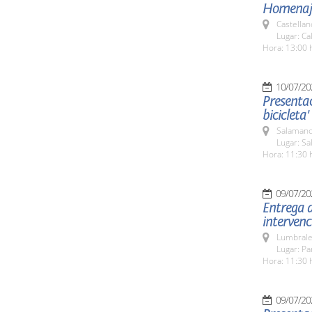
Homenaje 
Castella
Lugar: Ca
Hora: 13:00 
10/07/20
Presentac
bicicleta'
Salamanc
Lugar: Sa
Hora: 11:30 
09/07/20
Entrega 
intervenc
Lumbrale
Lugar: P
Hora: 11:30 
09/07/20