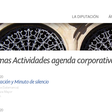
LA DIPUTACIÓN
Á
mas Actividades agenda corporativ
20
ción y Minuto de silencio
a (Salamanca)
aza Mayor
h.
20