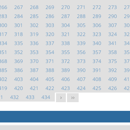
266
267
268
269
270
271
272
273
27
283
284
285
286
287
288
289
290
29
300
301
302
303
304
305
306
307
30
317
318
319
320
321
322
323
324
32
334
335
336
337
338
339
340
341
34
351
352
353
354
355
356
357
358
35
368
369
370
371
372
373
374
375
37
385
386
387
388
389
390
391
392
39
402
403
404
405
406
407
408
409
41
419
420
421
422
423
424
425
426
42
31
432
433
434
>
>>