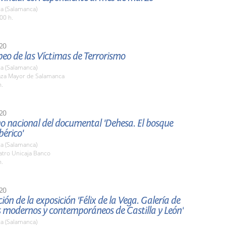
a (Salamanca)
00 h.
20
eo de las Víctimas de Terrorismo
a (Salamanca)
laza Mayor de Salamanca
h.
20
o nacional del documental 'Dehesa. El bosque
ibérico'
a (Salamanca)
atro Unicaja Banco
h.
20
ión de la exposición 'Félix de la Vega. Galería de
s modernos y contemporáneos de Castilla y León'
a (Salamanca)