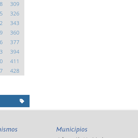
8
309
5
326
2
343
9
360
6
377
3
394
0
411
7
428
nismos
Municipios