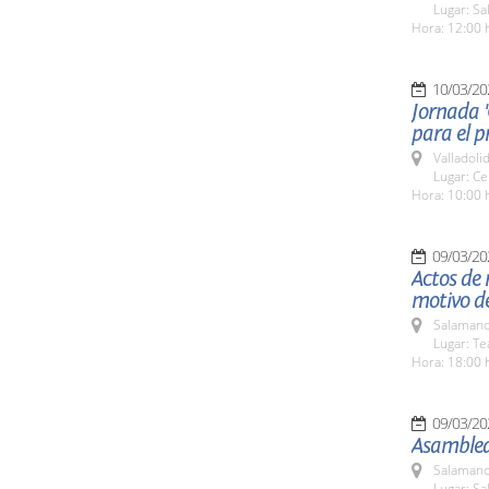
Lugar: Sa
Hora: 12:00 
10/03/20
Jornada '
para el p
Valladolid
Lugar: Ce
Hora: 10:00 
09/03/20
Actos de 
motivo de
Salamanc
Lugar: Te
Hora: 18:00 
09/03/20
Asamblea
Salamanc
Lugar: Sa