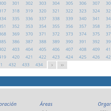
300
301
302
303
304
305
306
307
30
317
318
319
320
321
322
323
324
32
334
335
336
337
338
339
340
341
34
351
352
353
354
355
356
357
358
35
368
369
370
371
372
373
374
375
37
385
386
387
388
389
390
391
392
39
402
403
404
405
406
407
408
409
41
419
420
421
422
423
424
425
426
42
31
432
433
434
>
>>
oración
Áreas
Orga