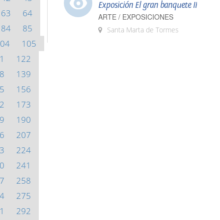
Exposición El gran banquete II
63
64
ARTE / EXPOSICIONES
84
85
Santa Marta de Tormes
04
105
1
122
8
139
5
156
2
173
9
190
6
207
3
224
0
241
7
258
4
275
1
292