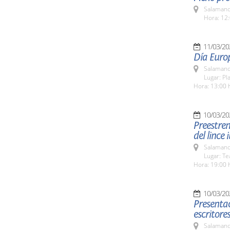
Salamanc
Hora: 12:
11/03/20
Día Europ
Salamanc
Lugar: P
Hora: 13:00 
10/03/20
Preestren
del lince 
Salamanc
Lugar: Te
Hora: 19:00 
10/03/20
Presentac
escritore
Salamanc