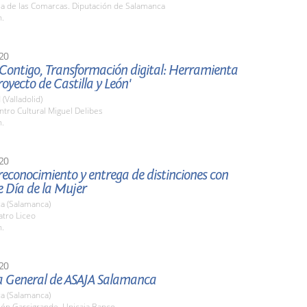
la de las Comarcas. Diputación de Salamanca
h.
20
Contigo, Transformación digital: Herramienta
royecto de Castilla y León'
 (Valladolid)
ntro Cultural Miguel Delibes
h.
20
reconocimiento y entrega de distinciones con
 Día de la Mujer
a (Salamanca)
atro Liceo
h.
20
 General de ASAJA Salamanca
a (Salamanca)
lón Garcigrande. Unicaja Banco