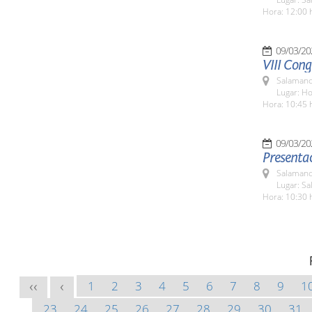
Hora: 12:00 
09/03/20
VIII Cong
Salamanc
Lugar: Ho
Hora: 10:45 
09/03/20
Presentac
Salamanc
Lugar: Sa
Hora: 10:30 
1
2
3
4
5
6
7
8
9
1
<<
<
23
24
25
26
27
28
29
30
31