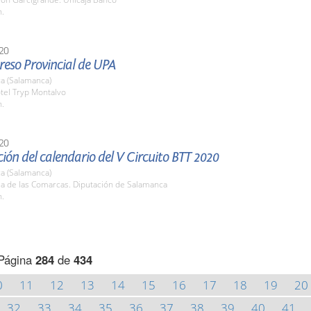
h.
20
reso Provincial de UPA
a (Salamanca)
tel Tryp Montalvo
h.
20
ión del calendario del V Circuito BTT 2020
a (Salamanca)
la de las Comarcas. Diputación de Salamanca
h.
Página
284
de
434
0
11
12
13
14
15
16
17
18
19
20
32
33
34
35
36
37
38
39
40
41