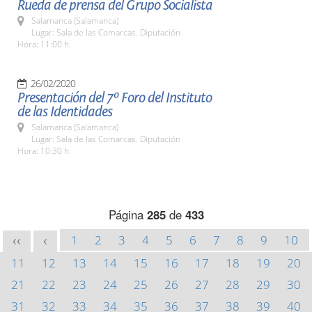
Rueda de prensa del Grupo Socialista
Salamanca (Salamanca)
Lugar: Sala de las Comarcas. Diputación
Hora: 11:00 h.
26/02/2020
Presentación del 7º Foro del Instituto
de las Identidades
Salamanca (Salamanca)
Lugar: Sala de las Comarcas. Diputación
Hora: 10:30 h.
Página
285
de
433
1
2
3
4
5
6
7
8
9
10
<<
<
11
12
13
14
15
16
17
18
19
20
21
22
23
24
25
26
27
28
29
30
31
32
33
34
35
36
37
38
39
40