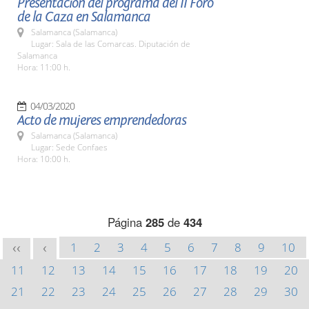
Presentación del programa del II Foro
de la Caza en Salamanca
Salamanca (Salamanca)
Lugar: Sala de las Comarcas. Diputación de
Salamanca
Hora: 11:00 h.
04/03/2020
Acto de mujeres emprendedoras
Salamanca (Salamanca)
Lugar: Sede Confaes
Hora: 10:00 h.
Página
285
de
434
1
2
3
4
5
6
7
8
9
10
<<
<
11
12
13
14
15
16
17
18
19
20
21
22
23
24
25
26
27
28
29
30