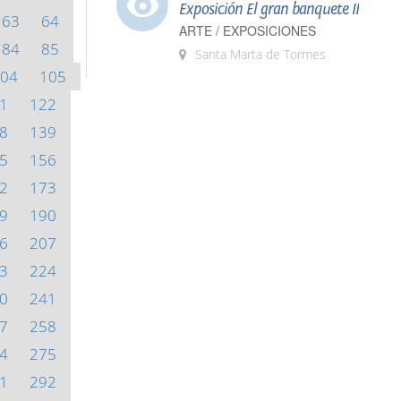
Exposición El gran banquete II
63
64
ARTE / EXPOSICIONES
84
85
Santa Marta de Tormes
04
105
1
122
8
139
5
156
2
173
9
190
6
207
3
224
0
241
7
258
4
275
1
292