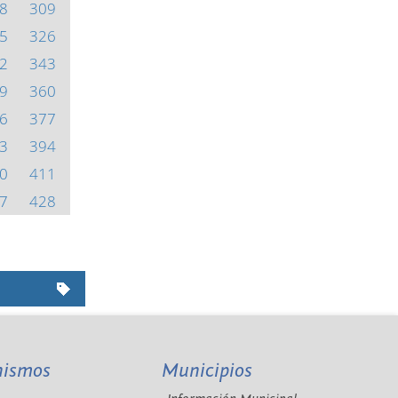
8
309
5
326
2
343
9
360
6
377
3
394
0
411
7
428
nismos
Municipios