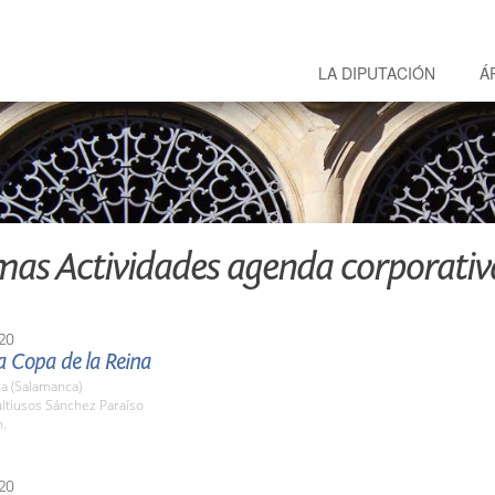
LA DIPUTACIÓN
Á
mas Actividades agenda corporativ
20
la Copa de la Reina
a (Salamanca)
ltiusos Sánchez Paraíso
h.
20