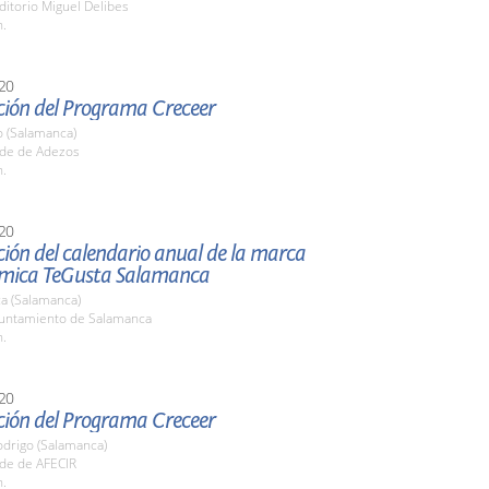
ditorio Miguel Delibes
h.
20
ción del Programa Creceer
o (Salamanca)
ede de Adezos
h.
20
ión del calendario anual de la marca
mica TeGusta Salamanca
a (Salamanca)
yuntamiento de Salamanca
h.
20
ción del Programa Creceer
odrigo (Salamanca)
ede de AFECIR
h.