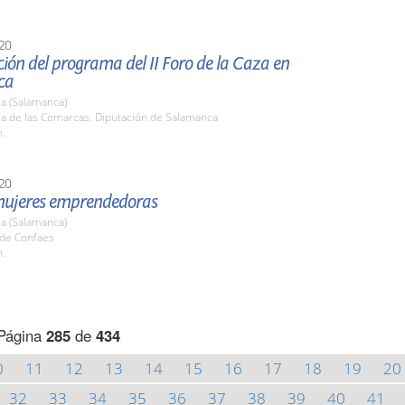
20
ión del programa del II Foro de la Caza en
ca
a (Salamanca)
la de las Comarcas. Diputación de Salamanca
h.
20
mujeres emprendedoras
a (Salamanca)
ede Confaes
h.
Página
285
de
434
0
11
12
13
14
15
16
17
18
19
20
32
33
34
35
36
37
38
39
40
41