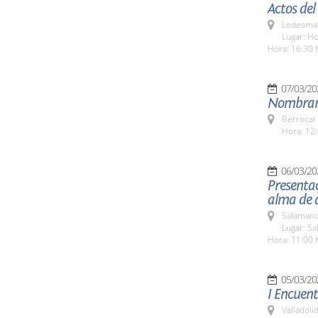
Actos del
Ledesma 
Lugar: Ho
Hora: 16:30 
07/03/20
Nombram
Berrocal 
Hora: 12:
06/03/20
Presentac
alma de a
Salamanc
Lugar: Sa
Hora: 11:00 
05/03/20
I Encuent
Valladolid