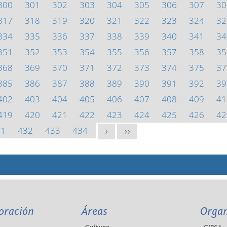
300
301
302
303
304
305
306
307
30
317
318
319
320
321
322
323
324
32
334
335
336
337
338
339
340
341
34
351
352
353
354
355
356
357
358
35
368
369
370
371
372
373
374
375
37
385
386
387
388
389
390
391
392
39
402
403
404
405
406
407
408
409
41
419
420
421
422
423
424
425
426
42
31
432
433
434
>
>>
oración
Áreas
Orga