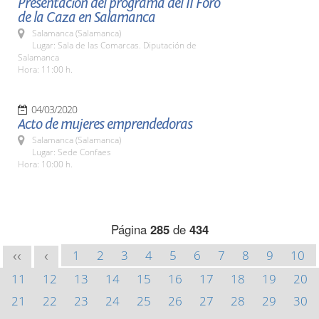
Presentación del programa del II Foro
de la Caza en Salamanca
Salamanca (Salamanca)
Lugar: Sala de las Comarcas. Diputación de
Salamanca
Hora: 11:00 h.
04/03/2020
Acto de mujeres emprendedoras
Salamanca (Salamanca)
Lugar: Sede Confaes
Hora: 10:00 h.
Página
285
de
434
1
2
3
4
5
6
7
8
9
10
<<
<
11
12
13
14
15
16
17
18
19
20
21
22
23
24
25
26
27
28
29
30