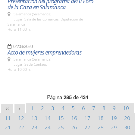
Presentación del programa del II Foro
de la Caza en Salamanca
Salamanca (Salamanca)
Lugar: Sala de las Comarcas. Diputación de
Salamanca
Hora: 11:00 h.
04/03/2020
Acto de mujeres emprendedoras
Salamanca (Salamanca)
Lugar: Sede Confaes
Hora: 10:00 h.
Página
285
de
434
1
2
3
4
5
6
7
8
9
10
<<
<
11
12
13
14
15
16
17
18
19
20
21
22
23
24
25
26
27
28
29
30