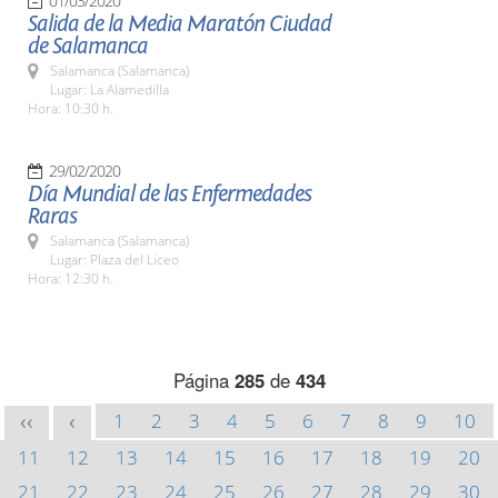
01/03/2020
Salida de la Media Maratón Ciudad
de Salamanca
Salamanca (Salamanca)
Lugar: La Alamedilla
Hora: 10:30 h.
29/02/2020
Día Mundial de las Enfermedades
Raras
Salamanca (Salamanca)
Lugar: Plaza del Liceo
Hora: 12:30 h.
Página
285
de
434
1
2
3
4
5
6
7
8
9
10
<<
<
11
12
13
14
15
16
17
18
19
20
21
22
23
24
25
26
27
28
29
30