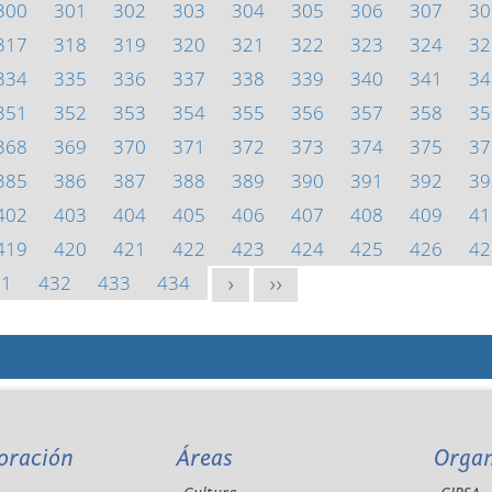
300
301
302
303
304
305
306
307
30
317
318
319
320
321
322
323
324
32
334
335
336
337
338
339
340
341
34
351
352
353
354
355
356
357
358
35
368
369
370
371
372
373
374
375
37
385
386
387
388
389
390
391
392
39
402
403
404
405
406
407
408
409
41
419
420
421
422
423
424
425
426
42
31
432
433
434
>
>>
oración
Áreas
Orga