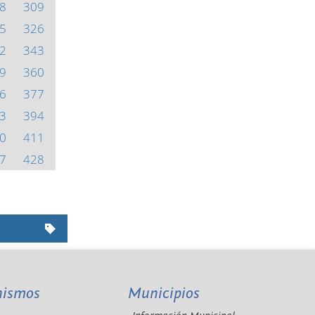
8
309
5
326
2
343
9
360
6
377
3
394
0
411
7
428
nismos
Municipios