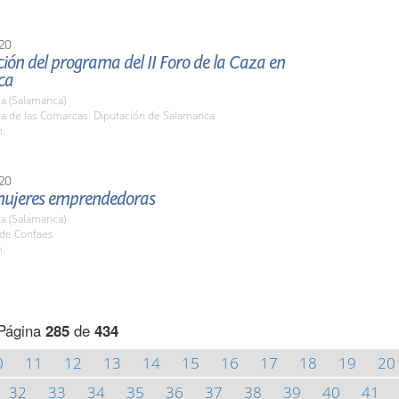
20
ión del programa del II Foro de la Caza en
ca
a (Salamanca)
la de las Comarcas. Diputación de Salamanca
h.
20
mujeres emprendedoras
a (Salamanca)
ede Confaes
h.
Página
285
de
434
0
11
12
13
14
15
16
17
18
19
20
32
33
34
35
36
37
38
39
40
41