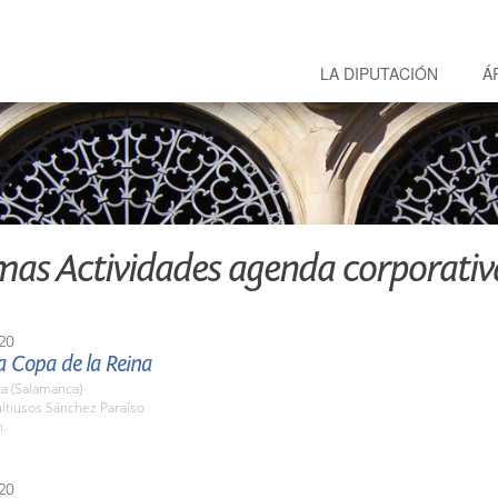
LA DIPUTACIÓN
Á
mas Actividades agenda corporativ
20
la Copa de la Reina
a (Salamanca)
ltiusos Sánchez Paraíso
h.
20