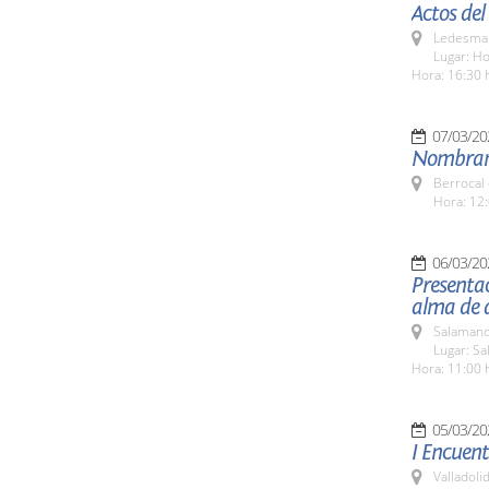
Actos del
Ledesma 
Lugar: Ho
Hora: 16:30 
07/03/20
Nombram
Berrocal 
Hora: 12:
06/03/20
Presentac
alma de a
Salamanc
Lugar: Sa
Hora: 11:00 
05/03/20
I Encuent
Valladolid