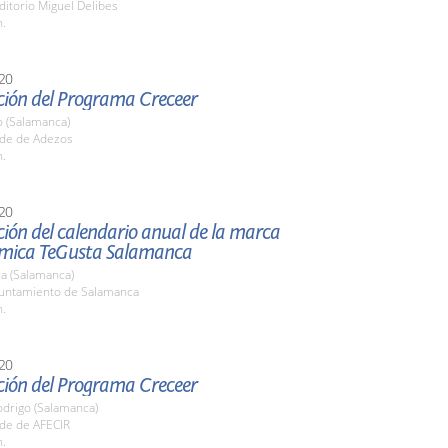
ditorio Miguel Delibes
h.
20
ción del Programa Creceer
o (Salamanca)
ede de Adezos
h.
20
ión del calendario anual de la marca
mica TeGusta Salamanca
a (Salamanca)
yuntamiento de Salamanca
h.
20
ción del Programa Creceer
odrigo (Salamanca)
ede de AFECIR
h.