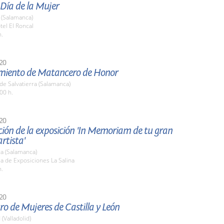
 Día de la Mujer
(Salamanca)
tel El Roncal
h.
20
iento de Matancero de Honor
de Salvatierra (Salamanca)
00 h.
20
ión de la exposición 'In Memoriam de tu gran
rtista'
a (Salamanca)
la de Exposiciones La Salina
h.
20
ro de Mujeres de Castilla y León
 (Valladolid)