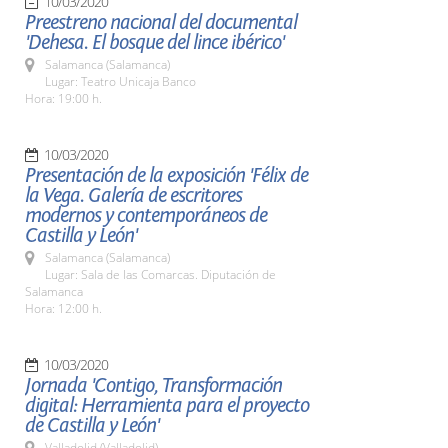
10/03/2020
Preestreno nacional del documental
'Dehesa. El bosque del lince ibérico'
Salamanca (Salamanca)
Lugar: Teatro Unicaja Banco
Hora: 19:00 h.
10/03/2020
Presentación de la exposición 'Félix de
la Vega. Galería de escritores
modernos y contemporáneos de
Castilla y León'
Salamanca (Salamanca)
Lugar: Sala de las Comarcas. Diputación de
Salamanca
Hora: 12:00 h.
10/03/2020
Jornada 'Contigo, Transformación
digital: Herramienta para el proyecto
de Castilla y León'
Valladolid (Valladolid)