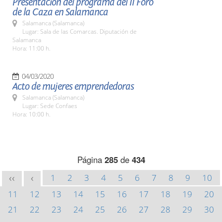
Presentación del programa del II Foro
de la Caza en Salamanca
Salamanca (Salamanca)
Lugar: Sala de las Comarcas. Diputación de
Salamanca
Hora: 11:00 h.
04/03/2020
Acto de mujeres emprendedoras
Salamanca (Salamanca)
Lugar: Sede Confaes
Hora: 10:00 h.
Página
285
de
434
1
2
3
4
5
6
7
8
9
10
<<
<
11
12
13
14
15
16
17
18
19
20
21
22
23
24
25
26
27
28
29
30