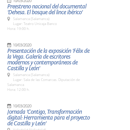
10/03/2020
Preestreno nacional del documental
'Dehesa. El bosque del lince ibérico'
Salamanca (Salamanca)
Lugar: Teatro Unicaja Banco
Hora: 19:00 h.
10/03/2020
Presentación de la exposición 'Félix de
la Vega. Galería de escritores
modernos y contemporáneos de
Castilla y León'
Salamanca (Salamanca)
Lugar: Sala de las Comarcas. Diputación de
Salamanca
Hora: 12:00 h.
10/03/2020
Jornada 'Contigo, Transformación
digital: Herramienta para el proyecto
de Castilla y León'
Valladolid (Valladolid)