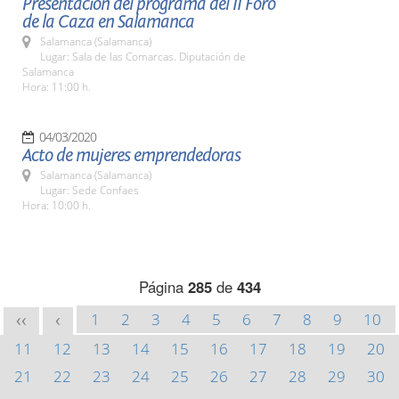
Presentación del programa del II Foro
de la Caza en Salamanca
Salamanca (Salamanca)
Lugar: Sala de las Comarcas. Diputación de
Salamanca
Hora: 11:00 h.
04/03/2020
Acto de mujeres emprendedoras
Salamanca (Salamanca)
Lugar: Sede Confaes
Hora: 10:00 h.
Página
285
de
434
1
2
3
4
5
6
7
8
9
10
<<
<
11
12
13
14
15
16
17
18
19
20
21
22
23
24
25
26
27
28
29
30