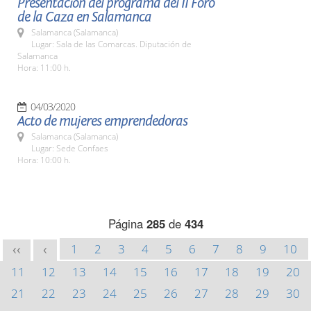
Presentación del programa del II Foro
de la Caza en Salamanca
Salamanca (Salamanca)
Lugar: Sala de las Comarcas. Diputación de
Salamanca
Hora: 11:00 h.
04/03/2020
Acto de mujeres emprendedoras
Salamanca (Salamanca)
Lugar: Sede Confaes
Hora: 10:00 h.
Página
285
de
434
1
2
3
4
5
6
7
8
9
10
<<
<
11
12
13
14
15
16
17
18
19
20
21
22
23
24
25
26
27
28
29
30