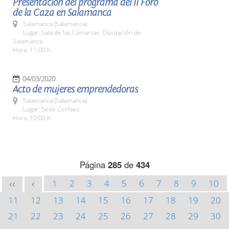
Presentación del programa del II Foro
de la Caza en Salamanca
Salamanca (Salamanca)
Lugar: Sala de las Comarcas. Diputación de
Salamanca
Hora: 11:00 h.
04/03/2020
Acto de mujeres emprendedoras
Salamanca (Salamanca)
Lugar: Sede Confaes
Hora: 10:00 h.
Página
285
de
434
1
2
3
4
5
6
7
8
9
10
<<
<
11
12
13
14
15
16
17
18
19
20
21
22
23
24
25
26
27
28
29
30