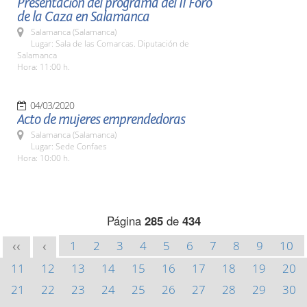
Presentación del programa del II Foro
de la Caza en Salamanca
Salamanca (Salamanca)
Lugar: Sala de las Comarcas. Diputación de
Salamanca
Hora: 11:00 h.
04/03/2020
Acto de mujeres emprendedoras
Salamanca (Salamanca)
Lugar: Sede Confaes
Hora: 10:00 h.
Página
285
de
434
1
2
3
4
5
6
7
8
9
10
<<
<
11
12
13
14
15
16
17
18
19
20
21
22
23
24
25
26
27
28
29
30