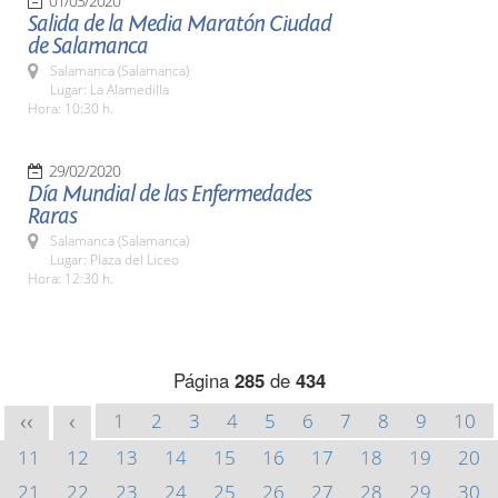
01/03/2020
Salida de la Media Maratón Ciudad
de Salamanca
Salamanca (Salamanca)
Lugar: La Alamedilla
Hora: 10:30 h.
29/02/2020
Día Mundial de las Enfermedades
Raras
Salamanca (Salamanca)
Lugar: Plaza del Liceo
Hora: 12:30 h.
Página
285
de
434
1
2
3
4
5
6
7
8
9
10
<<
<
11
12
13
14
15
16
17
18
19
20
21
22
23
24
25
26
27
28
29
30