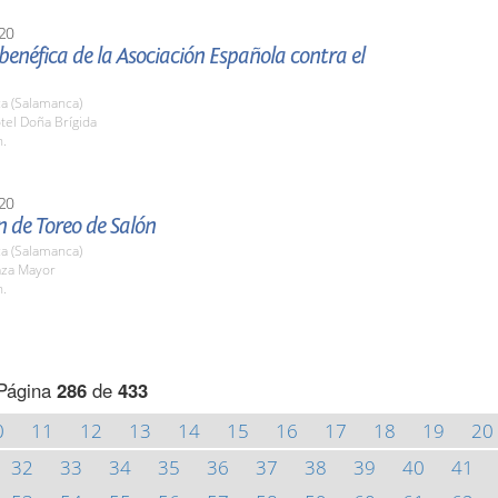
20
enéfica de la Asociación Española contra el
a (Salamanca)
tel Doña Brígida
h.
20
n de Toreo de Salón
a (Salamanca)
aza Mayor
h.
Página
286
de
433
0
11
12
13
14
15
16
17
18
19
20
32
33
34
35
36
37
38
39
40
41