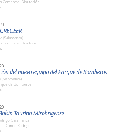
as Comarcas. Diputación
h.
20
 CRECEER
a (Salamanca)
as Comarcas. Diputación
h.
20
ción del nuevo equipo del Parque de Bomberos
o (Salamanca)
arque de Bomberos
h.
20
 Bolsín Taurino Mirobrigense
odrigo (Salamanca)
otel Conde Rodrigo
h.