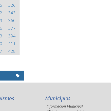
5
326
2
343
9
360
6
377
3
394
0
411
7
428
nismos
Municipios
Información Municipal