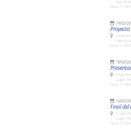
Sala de l
Hora: 11:30 
19/02/20
Proyecto
Salamanc
Sala de l
Hora: 11:00 
18/02/20
Presenta
Vitigudin
Lugar: P
Hora: 11:30 
16/02/20
Final del
Ciudad R
Lugar: H
Hora: 16:30 