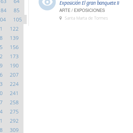
63
64
Exposición El gran banquete II
84
85
ARTE / EXPOSICIONES
Santa Marta de Tormes
04
105
1
122
8
139
5
156
2
173
9
190
6
207
3
224
0
241
7
258
4
275
1
292
8
309