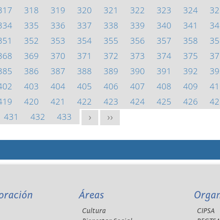
317
318
319
320
321
322
323
324
32
334
335
336
337
338
339
340
341
34
351
352
353
354
355
356
357
358
35
368
369
370
371
372
373
374
375
37
385
386
387
388
389
390
391
392
39
402
403
404
405
406
407
408
409
41
419
420
421
422
423
424
425
426
42
431
432
433
>
>>
oración
Áreas
Orga
Cultura
CIPSA