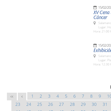
15/02/20
XV Cena b
Cáncer
Salamanc
Lugar: Ho
Hora: 21:00 
15/02/20
Exhibició
Salamanc
Lugar: Pl
Hora: 12:30 
1
2
3
4
5
6
7
8
9
1
<<
<
23
24
25
26
27
28
29
30
31