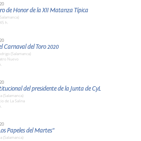
20
o de Honor de la XII Matanza Típica
(Salamanca)
45 h.
20
l Carnaval del Toro 2020
odrigo (Salamanca)
eatro Nuevo
h.
20
stitucional del presidente de la Junta de CyL
a (Salamanca)
tio de La Salina
h.
20
Los Papeles del Martes"
a (Salamanca)