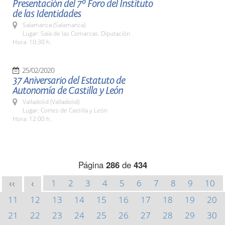
Presentación del 7º Foro del Instituto
de las Identidades
Salamanca (Salamanca)
Lugar: Sala de las Comarcas. Diputación
Hora: 10:30 h.
25/02/2020
37 Aniversario del Estatuto de
Autonomía de Castilla y León
Valladolid (Valladolid)
Lugar: Cortes de Castilla y León
Hora: 12:00 h.
Página
286
de
434
1
2
3
4
5
6
7
8
9
10
<<
<
11
12
13
14
15
16
17
18
19
20
21
22
23
24
25
26
27
28
29
30