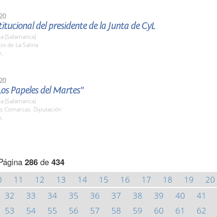
20
stitucional del presidente de la Junta de CyL
a (Salamanca)
tio de La Salina
h.
20
Los Papeles del Martes"
a (Salamanca)
as Comarcas. Diputación
h.
Página
286
de
434
0
11
12
13
14
15
16
17
18
19
20
32
33
34
35
36
37
38
39
40
41
53
54
55
56
57
58
59
60
61
62