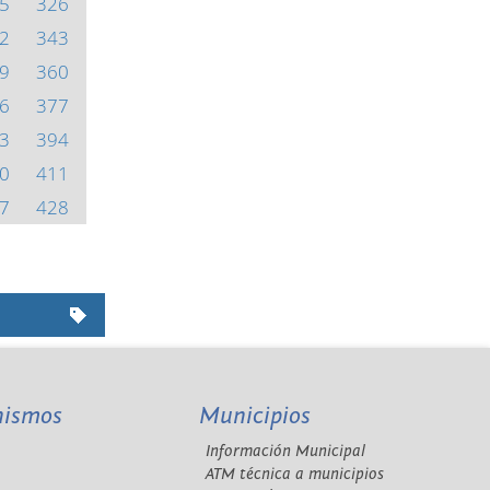
5
326
2
343
9
360
6
377
3
394
0
411
7
428
nismos
Municipios
Información Municipal
A
ATM técnica a municipios