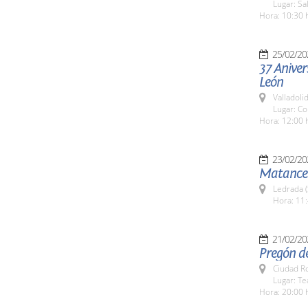
Lugar: Sa
Hora: 10:30 
25/02/20
37 Aniver
León
Valladolid
Lugar: Co
Hora: 12:00 
23/02/20
Matancer
Ledrada 
Hora: 11:
21/02/20
Pregón de
Ciudad R
Lugar: T
Hora: 20:00 