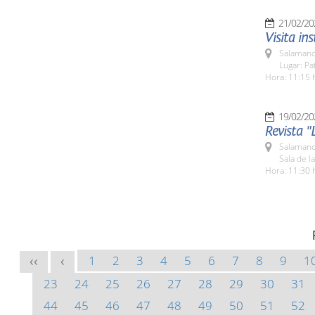
21/02/20
Visita in
Salamanc
Lugar: Pa
Hora: 11:15 
19/02/20
Revista "
Salamanc
Sala de l
Hora: 11:30 
1
2
3
4
5
6
7
8
9
1
<<
<
23
24
25
26
27
28
29
30
31
44
45
46
47
48
49
50
51
52