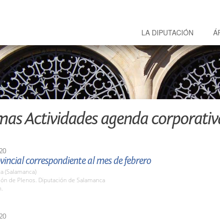
LA DIPUTACIÓN
Á
mas Actividades agenda corporativ
20
vincial correspondiente al mes de febrero
a (Salamanca)
lón de Plenos. Diputación de Salamanca
h.
20