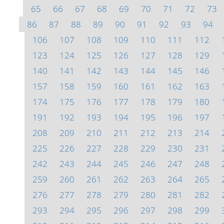
65
66
67
68
69
70
71
72
73
86
87
88
89
90
91
92
93
94
106
107
108
109
110
111
112
123
124
125
126
127
128
129
140
141
142
143
144
145
146
157
158
159
160
161
162
163
174
175
176
177
178
179
180
191
192
193
194
195
196
197
208
209
210
211
212
213
214
225
226
227
228
229
230
231
242
243
244
245
246
247
248
259
260
261
262
263
264
265
276
277
278
279
280
281
282
293
294
295
296
297
298
299