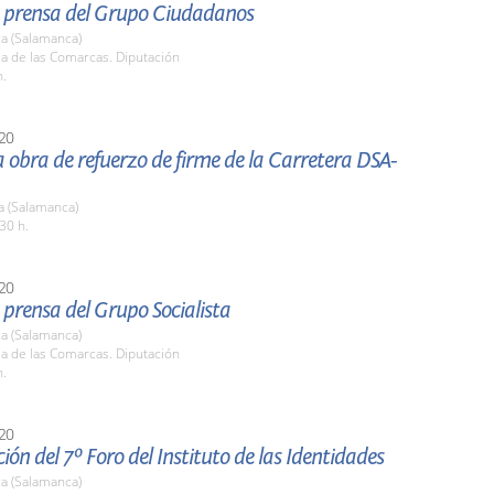
 prensa del Grupo Ciudadanos
a (Salamanca)
la de las Comarcas. Diputación
h.
20
la obra de refuerzo de firme de la Carretera DSA-
a (Salamanca)
30 h.
20
prensa del Grupo Socialista
a (Salamanca)
la de las Comarcas. Diputación
h.
20
ión del 7º Foro del Instituto de las Identidades
a (Salamanca)