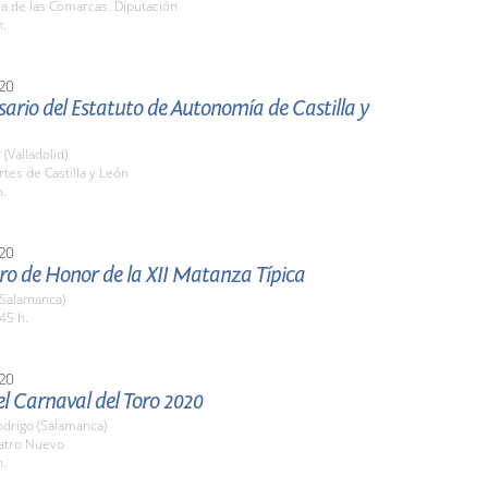
la de las Comarcas. Diputación
h.
20
sario del Estatuto de Autonomía de Castilla y
 (Valladolid)
rtes de Castilla y León
h.
20
o de Honor de la XII Matanza Típica
(Salamanca)
45 h.
20
l Carnaval del Toro 2020
odrigo (Salamanca)
eatro Nuevo
h.