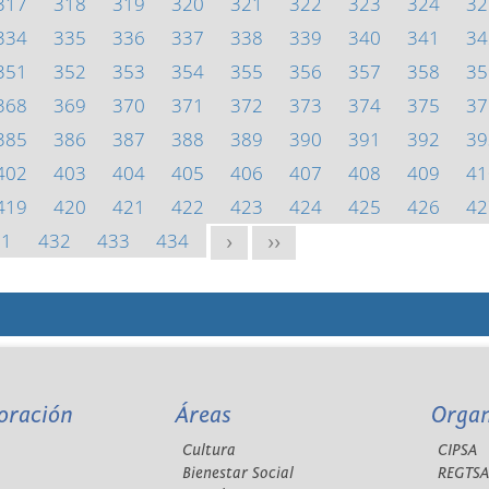
317
318
319
320
321
322
323
324
32
334
335
336
337
338
339
340
341
34
351
352
353
354
355
356
357
358
35
368
369
370
371
372
373
374
375
37
385
386
387
388
389
390
391
392
39
402
403
404
405
406
407
408
409
41
419
420
421
422
423
424
425
426
42
31
432
433
434
>
>>
oración
Áreas
Orga
Cultura
CIPSA
Bienestar Social
REGTS