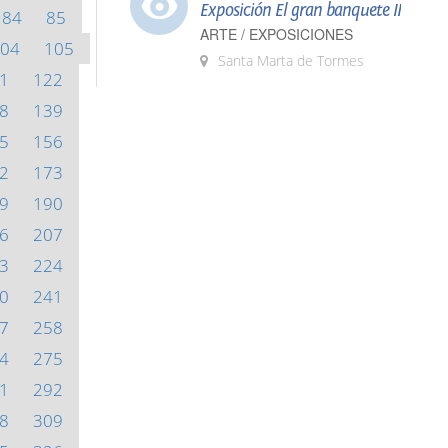
Exposición El gran banquete II
84
85
ARTE / EXPOSICIONES
04
105
Santa Marta de Tormes
1
122
8
139
5
156
2
173
9
190
6
207
3
224
0
241
7
258
4
275
1
292
8
309