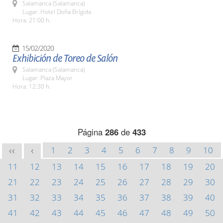
Salamanca (Salamanca)
Lugar: Hotel Doña Brígida
Hora: 21:00 h.
15/02/2020
Exhibición de Toreo de Salón
Salamanca (Salamanca)
Lugar: Plaza Mayor
Hora: 12:30 h.
Página
286
de
433
1
2
3
4
5
6
7
8
9
10
<<
<
11
12
13
14
15
16
17
18
19
20
21
22
23
24
25
26
27
28
29
30
31
32
33
34
35
36
37
38
39
40
41
42
43
44
45
46
47
48
49
50