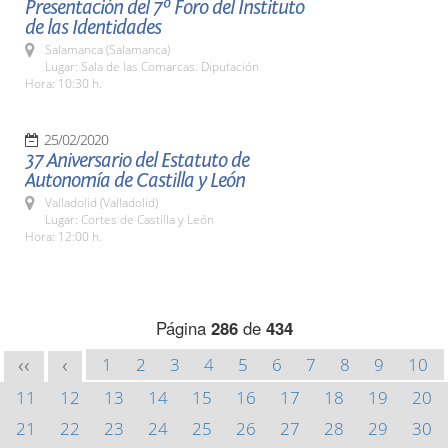
Presentación del 7º Foro del Instituto
de las Identidades
Salamanca (Salamanca)
Lugar: Sala de las Comarcas. Diputación
Hora: 10:30 h.
25/02/2020
37 Aniversario del Estatuto de
Autonomía de Castilla y León
Valladolid (Valladolid)
Lugar: Cortes de Castilla y León
Hora: 12:00 h.
Página
286
de
434
1
2
3
4
5
6
7
8
9
10
<<
<
11
12
13
14
15
16
17
18
19
20
21
22
23
24
25
26
27
28
29
30