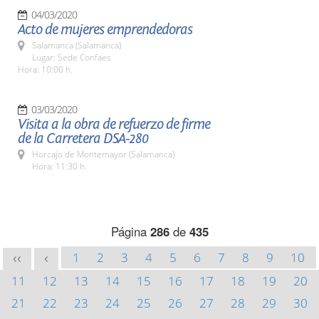
04/03/2020
Acto de mujeres emprendedoras
Salamanca (Salamanca)
Lugar: Sede Confaes
Hora: 10:00 h.
03/03/2020
Visita a la obra de refuerzo de firme
de la Carretera DSA-280
Horcajo de Montemayor (Salamanca)
Hora: 11:30 h.
Página
286
de
435
1
2
3
4
5
6
7
8
9
10
<<
<
11
12
13
14
15
16
17
18
19
20
21
22
23
24
25
26
27
28
29
30