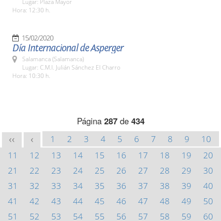
Lugar: Plaza Mayor
Hora: 12:30 h.
15/02/2020
Día Internacional de Asperger
Salamanca (Salamanca)
Lugar: C.M.I. Julián Sánchez El Charro
Hora: 10:30 h.
Página
287
de
434
1
2
3
4
5
6
7
8
9
10
<<
<
11
12
13
14
15
16
17
18
19
20
21
22
23
24
25
26
27
28
29
30
31
32
33
34
35
36
37
38
39
40
41
42
43
44
45
46
47
48
49
50
51
52
53
54
55
56
57
58
59
60