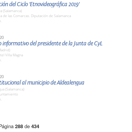
ión del Ciclo 'Etnovideográfica 2019'
a (Salamanca)
la de las Comarcas. Diputación de Salamanca
h.
20
informativo del presidente de la Junta de CyL
adrid)
tel Villa Magna
h.
20
stitucional al municipio de Aldealengua
gua (Salamanca)
yuntamiento
h.
Página
288
de
434