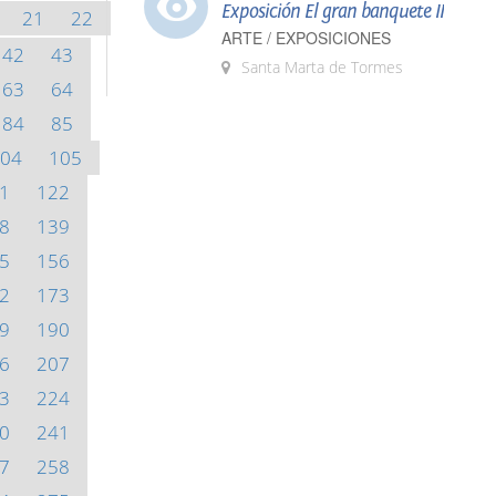
Exposición El gran banquete II
21
22
ARTE / EXPOSICIONES
42
43
Santa Marta de Tormes
63
64
84
85
04
105
1
122
8
139
5
156
2
173
9
190
6
207
3
224
0
241
7
258