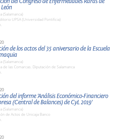
ción del Congreso de Enfermedades Raras de
y León
a (Salamanca)
ditorio UPSA (Universidad Pontificia)
h.
20
ión de los actos del 35 aniversario de la Escuela
omaquia
a (Salamanca)
la de las Comarcas. Diputación de Salamanca
h.
20
ión del informe 'Análisis Económico-Financiero
resa (Central de Balances) de CyL 2019'
a (Salamanca)
lón de Actos de Unicaja Banco
h.
20