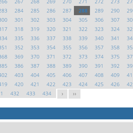
266
267
268
269
270
271
272
273
27
283
284
285
286
287
288
289
290
29
300
301
302
303
304
305
306
307
30
317
318
319
320
321
322
323
324
32
334
335
336
337
338
339
340
341
34
351
352
353
354
355
356
357
358
35
368
369
370
371
372
373
374
375
37
385
386
387
388
389
390
391
392
39
402
403
404
405
406
407
408
409
41
419
420
421
422
423
424
425
426
42
31
432
433
434
>
>>