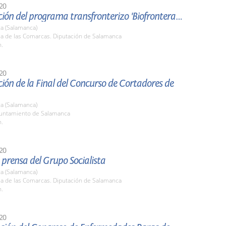
20
Presentación del programa transfronterizo 'Biofrontera 2'
a (Salamanca)
la de las Comarcas. Diputación de Salamanca
h.
20
ión de la Final del Concurso de Cortadores de
a (Salamanca)
yuntamiento de Salamanca
h.
20
prensa del Grupo Socialista
a (Salamanca)
la de las Comarcas. Diputación de Salamanca
h.
20