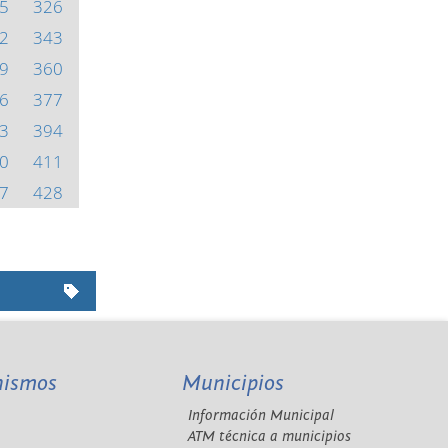
5
326
2
343
9
360
6
377
3
394
0
411
7
428
nismos
Municipios
Información Municipal
A
ATM técnica a municipios