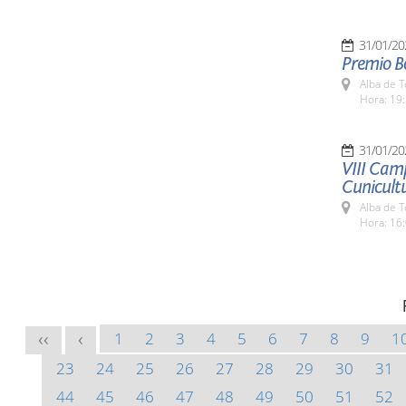
31/01/20
Premio B
Alba de 
Hora: 19:
31/01/20
VIII Camp
Cunicult
Alba de 
Hora: 16:
1
2
3
4
5
6
7
8
9
1
<<
<
23
24
25
26
27
28
29
30
31
44
45
46
47
48
49
50
51
52