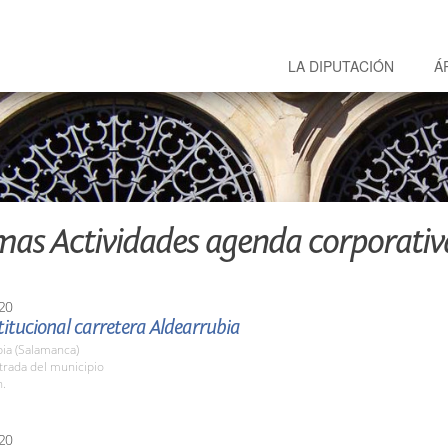
LA DIPUTACIÓN
Á
mas Actividades agenda corporativ
20
stitucional carretera Aldearrubia
ia (Salamanca)
trada del municipio
h.
20