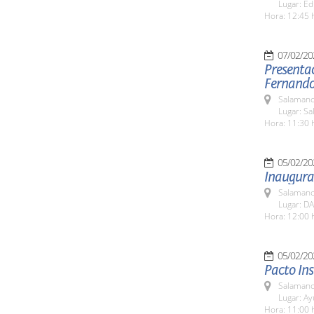
Lugar: Ed
Hora: 12:45 
07/02/20
Presentac
Fernando
Salamanc
Lugar: Sa
Hora: 11:30 
05/02/20
Inaugurac
Salamanc
Lugar: DA
Hora: 12:00 
05/02/20
Pacto Ins
Salamanc
Lugar: A
Hora: 11:00 