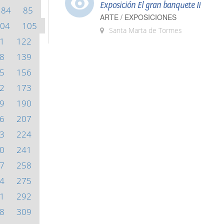
Exposición El gran banquete II
84
85
ARTE / EXPOSICIONES
04
105
Santa Marta de Tormes
1
122
8
139
5
156
2
173
9
190
6
207
3
224
0
241
7
258
4
275
1
292
8
309