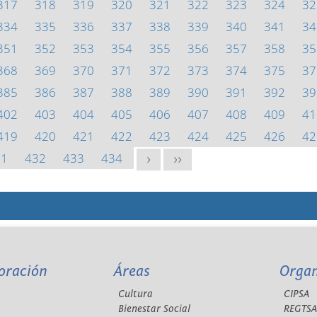
317
318
319
320
321
322
323
324
32
334
335
336
337
338
339
340
341
34
351
352
353
354
355
356
357
358
35
368
369
370
371
372
373
374
375
37
385
386
387
388
389
390
391
392
39
402
403
404
405
406
407
408
409
41
419
420
421
422
423
424
425
426
42
31
432
433
434
>
>>
oración
Áreas
Orga
Cultura
CIPSA
Bienestar Social
REGTS