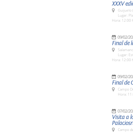
XXXV edi
Guijuelo 
Lugar: Pl
Hora: 12:00 
09/02/20
Final de
Salamanc
Lugar: E
Hora: 12:00 
09/02/20
Final de 
Campo De
Hora: 11:
07/02/20
Visita a 
Palacios
Campo de