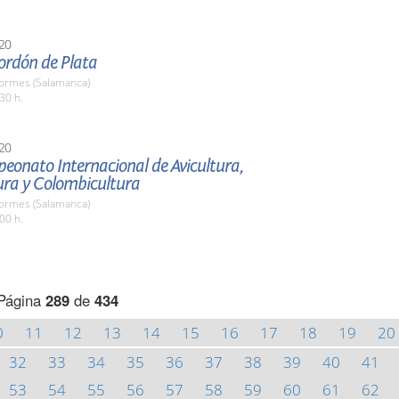
20
ordón de Plata
Tormes (Salamanca)
30 h.
20
eonato Internacional de Avicultura,
ura y Colombicultura
Tormes (Salamanca)
00 h.
Página
289
de
434
0
11
12
13
14
15
16
17
18
19
20
32
33
34
35
36
37
38
39
40
41
53
54
55
56
57
58
59
60
61
62