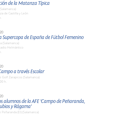
ción de la Matanza Típica
(Salamanca)
aza de Castilla y León
h.
20
 la Supercopa de España de Fútbol Femenino
a (Salamanca)
stadio Helmántico
h.
20
Campo a través Escolar
 Golf Zarapicos (Salamanca)
00 h.
20
los alumnos de la AFE 'Campo de Peñaranda,
rubios y Rágama'
 Peñaranda (El) (Salamanca)