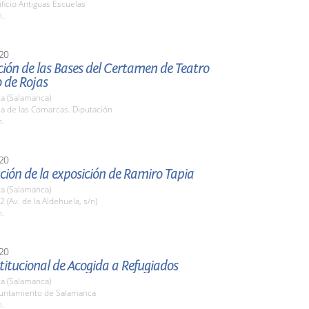
ificio Antiguas Escuelas
h.
20
ión de las Bases del Certamen de Teatro
 de Rojas
a (Salamanca)
la de las Comarcas. Diputación
h.
20
ión de la exposición de Ramiro Tapia
a (Salamanca)
2 (Av. de la Aldehuela, s/n)
h.
20
titucional de Acogida a Refugiados
a (Salamanca)
yuntamiento de Salamanca
h.