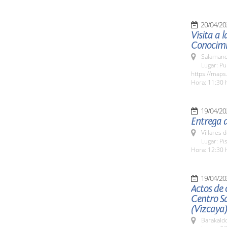
20/04/20
Visita a 
Conocimi
Salamanc
Lugar: Pu
https://maps
Hora: 11:30 
19/04/20
Entrega d
Villares 
Lugar: Pi
Hora: 12:30 
19/04/20
Actos de 
Centro S
(Vizcaya)
Barakaldo