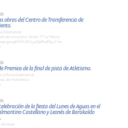
26
las obras del Centro de Transferencia de
ento.
a (Salamanca)
nto de encuentro: Sector 77 La Platina.
.app.goo.gl/V3GcfZicLyyQp8hp8?g_st=iw
h
26
e Premios de la final de pista de Atletismo.
de la Reina (Salamanca)
stas del Helmántico
h.
26
celebración de la fiesta del Lunes de Aguas en el
almantino Castellano y Leonés de Barakaldo
.
 (Bizkaia)