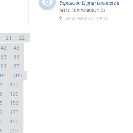
Exposición El gran banquete II
ARTE / EXPOSICIONES
Santa Marta de Tormes
21
22
42
43
63
64
84
85
04
105
1
122
8
139
5
156
2
173
9
190
6
207