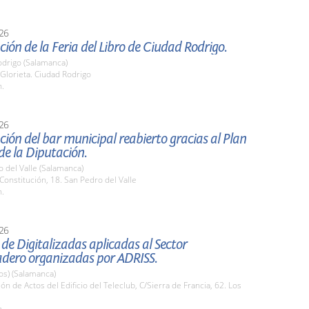
26
ión de la Feria del Libro de Ciudad Rodrigo.
odrigo (Salamanca)
 Glorieta. Ciudad Rodrigo
h.
26
ión del bar municipal reabierto gracias al Plan
de la Diputación.
 del Valle (Salamanca)
 Constitución, 18. San Pedro del Valle
h.
26
de Digitalizadas aplicadas al Sector
dero organizadas por ADRISS.
os) (Salamanca)
lón de Actos del Edificio del Teleclub, C/Sierra de Francia, 62. Los
h.