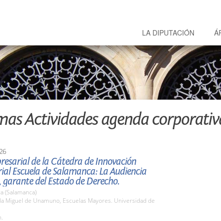
LA DIPUTACIÓN
Á
mas Actividades agenda corporativ
26
esarial de la Cátedra de Innovación
ial Escuela de Salamanca: La Audiencia
 garante del Estado de Derecho.
a (Salamanca)
ula Miguel de Unamuno, Escuelas Mayores. Universidad de
h.