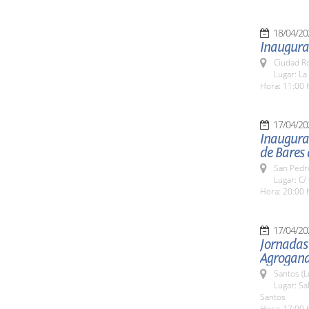
18/04/20
Inaugurac
Ciudad R
Lugar: La
Hora: 11:00 
17/04/20
Inaugurac
de Bares 
San Pedro
Lugar: C/
Hora: 20:00 
17/04/20
Jornadas 
Agrogana
Santos (L
Lugar: Sa
Santos
Hora: 17:00 