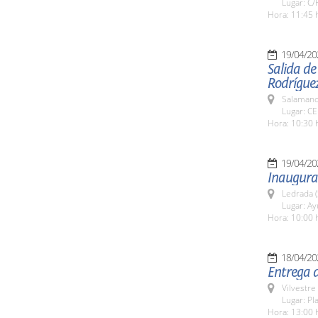
Lugar: C/
Hora: 11:45 
19/04/20
Salida de
Rodrígue
Salamanc
Lugar: CE
Hora: 10:30 
19/04/20
Inaugurac
Ledrada 
Lugar: A
Hora: 10:00 
18/04/20
Entrega d
Vilvestre
Lugar: Pl
Hora: 13:00 