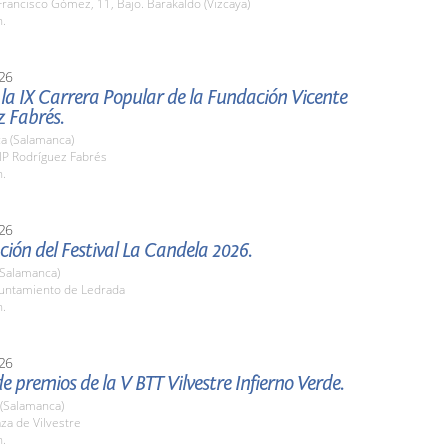
Francisco Gómez, 11, Bajo. Barakaldo (Vizcaya)
h.
26
 la IX Carrera Popular de la Fundación Vicente
z Fabrés.
a (Salamanca)
IP Rodríguez Fabrés
h.
26
ión del Festival La Candela 2026.
(Salamanca)
yuntamiento de Ledrada
h.
26
e premios de la V BTT Vilvestre Infierno Verde.
 (Salamanca)
aza de Vilvestre
h.