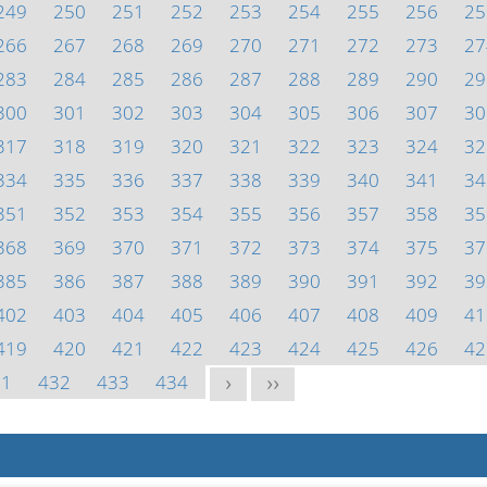
249
250
251
252
253
254
255
256
25
266
267
268
269
270
271
272
273
27
283
284
285
286
287
288
289
290
29
300
301
302
303
304
305
306
307
30
317
318
319
320
321
322
323
324
32
334
335
336
337
338
339
340
341
34
351
352
353
354
355
356
357
358
35
368
369
370
371
372
373
374
375
37
385
386
387
388
389
390
391
392
39
402
403
404
405
406
407
408
409
41
419
420
421
422
423
424
425
426
42
31
432
433
434
>
>>