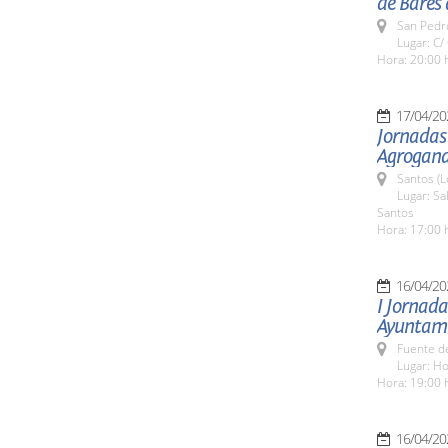
de Bares 
San Pedro
Lugar: C/
Hora: 20:00 
17/04/20
Jornadas 
Agrogana
Santos (L
Lugar: Sa
Santos
Hora: 17:00 
16/04/20
I Jornad
Ayuntami
Fuente de
Lugar: Ho
Hora: 19:00 
16/04/20