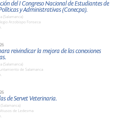
ión del I Congreso Nacional de Estudiantes de
Políticas y Administrativas (Conecpa).
a (Salamanca)
olegio Arzobispo Fonseca
h.
26
ara reivindicar la mejora de las conexiones
as.
a (Salamanca)
yuntamiento de Salamanca
h.
26
as de Servet Veterinaria.
(Salamanca)
ultiusos de Ledesma
h.