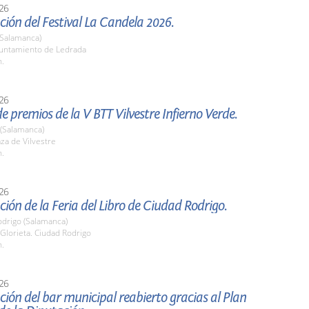
26
ión del Festival La Candela 2026.
(Salamanca)
yuntamiento de Ledrada
h.
26
e premios de la V BTT Vilvestre Infierno Verde.
 (Salamanca)
aza de Vilvestre
h.
26
ión de la Feria del Libro de Ciudad Rodrigo.
odrigo (Salamanca)
 Glorieta. Ciudad Rodrigo
h.
26
ión del bar municipal reabierto gracias al Plan