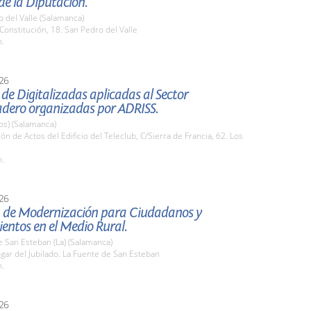
de la Diputación.
 del Valle (Salamanca)
 Constitución, 18. San Pedro del Valle
h.
26
de Digitalizadas aplicadas al Sector
dero organizadas por ADRISS.
os) (Salamanca)
lón de Actos del Edificio del Teleclub, C/Sierra de Francia, 62. Los
h.
26
a de Modernización para Ciudadanos y
entos en el Medio Rural.
 San Esteban (La) (Salamanca)
gar del Jubilado. La Fuente de San Esteban
h.
26