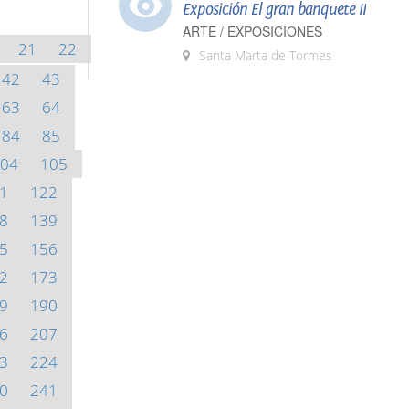
Exposición El gran banquete II
ARTE / EXPOSICIONES
21
22
Santa Marta de Tormes
42
43
63
64
84
85
04
105
1
122
8
139
5
156
2
173
9
190
6
207
3
224
0
241