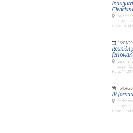
Inaugurac
Ciencias 
Salamanc
Lugar: C
Hora: 18:00 
16/04/20
Reunión p
ferroviari
Salamanc
Lugar: A
Hora: 11:00 
15/04/20
IV Jornad
Ledesma 
Lugar: M
Hora: 11:30 