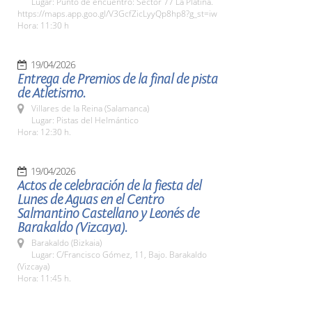
Lugar: Punto de encuentro: Sector 77 La Platina.
https://maps.app.goo.gl/V3GcfZicLyyQp8hp8?g_st=iw
Hora: 11:30 h
19/04/2026
Entrega de Premios de la final de pista
de Atletismo.
Villares de la Reina (Salamanca)
Lugar: Pistas del Helmántico
Hora: 12:30 h.
19/04/2026
Actos de celebración de la fiesta del
Lunes de Aguas en el Centro
Salmantino Castellano y Leonés de
Barakaldo (Vizcaya).
Barakaldo (Bizkaia)
Lugar: C/Francisco Gómez, 11, Bajo. Barakaldo
(Vizcaya)
Hora: 11:45 h.